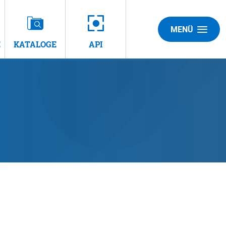
MENÜ
E
KATALOGE
API