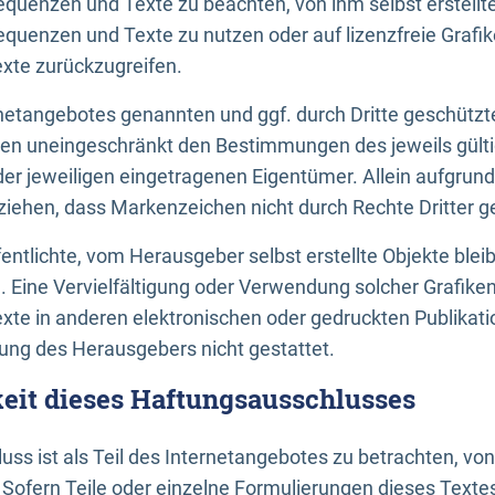
uenzen und Texte zu beachten, von ihm selbst erstellte
uenzen und Texte zu nutzen oder auf lizenzfreie Grafi
xte zurückzugreifen.
ernetangebotes genannten und ggf. durch Dritte geschütz
gen uneingeschränkt den Bestimmungen des jeweils gült
der jeweiligen eingetragenen Eigentümer. Allein aufgru
u ziehen, dass Markenzeichen nicht durch Rechte Dritter g
entlichte, vom Herausgeber selbst erstellte Objekte bleib
. Eine Vervielfältigung oder Verwendung solcher Grafik
te in anderen elektronischen oder gedruckten Publikati
ng des Herausgebers nicht gestattet.
it dieses Haftungsausschlusses
ss ist als Teil des Internetangebotes zu betrachten, vo
 Sofern Teile oder einzelne Formulierungen dieses Texte