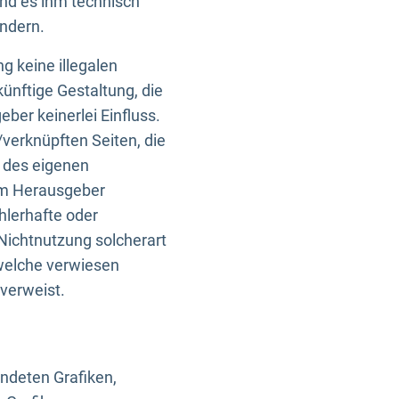
und es ihm technisch
indern.
g keine illegalen
künftige Gestaltung, die
ber keinerlei Einfluss.
n/verknüpften Seiten, die
b des eigenen
om Herausgeber
ehlerhafte oder
Nichtnutzung solcherart
 welche verwiesen
 verweist.
endeten Grafiken,