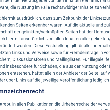
n, in dem der Herausgeber von den Inhalten Kenntnis hat 
re, die Nutzung im Falle rechtswidriger Inhalte zu verh
 hiermit ausdrücklich, dass zum Zeitpunkt der Linksetzun
inkenden Seiten erkennbar waren. Auf die aktuelle und zu
rschaft der gelinkten/verknüpften Seiten hat der Herausge
ich hiermit ausdrücklich von allen Inhalten aller gelinkte
rändert wurden. Diese Feststellung gilt für alle innerhal
tzten Links und Verweise sowie für Fremdeinträge in v
hern, Diskussionsforen und Mailinglisten. Für illegale, f
und insbesondere für Schäden, die aus der Nutzung oder 
nen entstehen, haftet allein der Anbieter der Seite, auf
der über Links auf die jeweilige Veröffentlichung lediglich
ennzeichenrecht
trebt, in allen Publikationen die Urheberrechte der verw