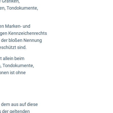
 Grafiken,
ken, Tondokumente,
ten Marken- und
igen Kennzeichenrechts
nd der bloßen Nennung
eschützt sind.
t allein beim
en, Tondokumente,
onen ist ohne
n dem aus auf diese
s der geltenden