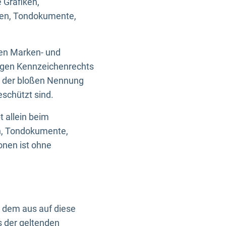
 Grafiken,
ken, Tondokumente,
ten Marken- und
igen Kennzeichenrechts
nd der bloßen Nennung
eschützt sind.
t allein beim
en, Tondokumente,
onen ist ohne
n dem aus auf diese
s der geltenden