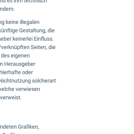
und es ihm technisch
indern.
g keine illegalen
künftige Gestaltung, die
ber keinerlei Einfluss.
n/verknüpften Seiten, die
b des eigenen
om Herausgeber
ehlerhafte oder
Nichtnutzung solcherart
 welche verwiesen
 verweist.
endeten Grafiken,