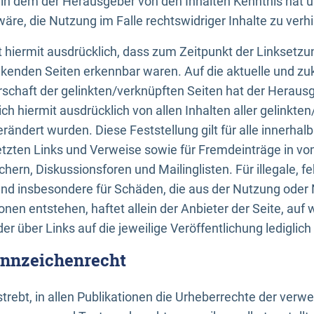
n, in dem der Herausgeber von den Inhalten Kenntnis hat 
re, die Nutzung im Falle rechtswidriger Inhalte zu verh
 hiermit ausdrücklich, dass zum Zeitpunkt der Linksetzun
inkenden Seiten erkennbar waren. Auf die aktuelle und zu
rschaft der gelinkten/verknüpften Seiten hat der Herausge
ich hiermit ausdrücklich von allen Inhalten aller gelinkte
rändert wurden. Diese Feststellung gilt für alle innerhal
tzten Links und Verweise sowie für Fremdeinträge in v
hern, Diskussionsforen und Mailinglisten. Für illegale, f
und insbesondere für Schäden, die aus der Nutzung oder 
nen entstehen, haftet allein der Anbieter der Seite, auf
der über Links auf die jeweilige Veröffentlichung lediglich
ennzeichenrecht
trebt, in allen Publikationen die Urheberrechte der verw