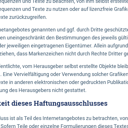
uenzen und Texte zu beachten, von ihm selbst erstellte
uenzen und Texte zu nutzen oder auf lizenzfreie Grafi
xte zurückzugreifen.
ernetangebotes genannten und ggf. durch Dritte geschütz
gen uneingeschränkt den Bestimmungen des jeweils gült
der jeweiligen eingetragenen Eigentümer. Allein aufgru
u ziehen, dass Markenzeichen nicht durch Rechte Dritter g
entlichte, vom Herausgeber selbst erstellte Objekte bleib
. Eine Vervielfältigung oder Verwendung solcher Grafik
te in anderen elektronischen oder gedruckten Publikati
ng des Herausgebers nicht gestattet.
it dieses Haftungsausschlusses
ss ist als Teil des Internetangebotes zu betrachten, vo
 Sofern Teile oder einzelne Formulierungen dieses Texte