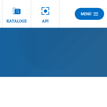
MENÜ
E
KATALOGE
API