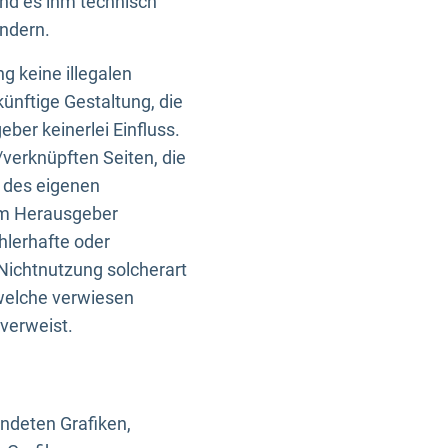
und es ihm technisch
indern.
g keine illegalen
künftige Gestaltung, die
ber keinerlei Einfluss.
n/verknüpften Seiten, die
b des eigenen
om Herausgeber
ehlerhafte oder
Nichtnutzung solcherart
 welche verwiesen
 verweist.
endeten Grafiken,