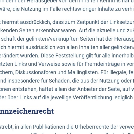
n, in dem der Herausgeber von den Inhalten Kenntnis hat 
re, die Nutzung im Falle rechtswidriger Inhalte zu verh
 hiermit ausdrücklich, dass zum Zeitpunkt der Linksetzun
inkenden Seiten erkennbar waren. Auf die aktuelle und zu
rschaft der gelinkten/verknüpften Seiten hat der Herausge
ich hiermit ausdrücklich von allen Inhalten aller gelinkte
rändert wurden. Diese Feststellung gilt für alle innerhal
tzten Links und Verweise sowie für Fremdeinträge in v
hern, Diskussionsforen und Mailinglisten. Für illegale, f
und insbesondere für Schäden, die aus der Nutzung oder 
nen entstehen, haftet allein der Anbieter der Seite, auf
der über Links auf die jeweilige Veröffentlichung lediglich
ennzeichenrecht
trebt, in allen Publikationen die Urheberrechte der verw