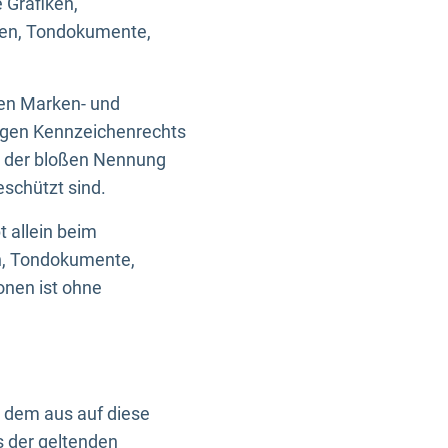
 Grafiken,
ken, Tondokumente,
ten Marken- und
igen Kennzeichenrechts
nd der bloßen Nennung
eschützt sind.
t allein beim
en, Tondokumente,
onen ist ohne
n dem aus auf diese
s der geltenden