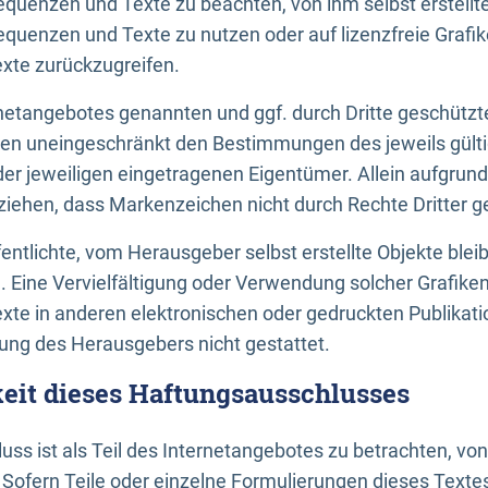
uenzen und Texte zu beachten, von ihm selbst erstellte
uenzen und Texte zu nutzen oder auf lizenzfreie Grafi
xte zurückzugreifen.
ernetangebotes genannten und ggf. durch Dritte geschütz
gen uneingeschränkt den Bestimmungen des jeweils gült
der jeweiligen eingetragenen Eigentümer. Allein aufgru
u ziehen, dass Markenzeichen nicht durch Rechte Dritter g
entlichte, vom Herausgeber selbst erstellte Objekte bleib
. Eine Vervielfältigung oder Verwendung solcher Grafik
te in anderen elektronischen oder gedruckten Publikati
ng des Herausgebers nicht gestattet.
it dieses Haftungsausschlusses
ss ist als Teil des Internetangebotes zu betrachten, vo
 Sofern Teile oder einzelne Formulierungen dieses Texte