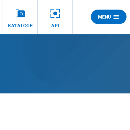
MENÜ
E
KATALOGE
API