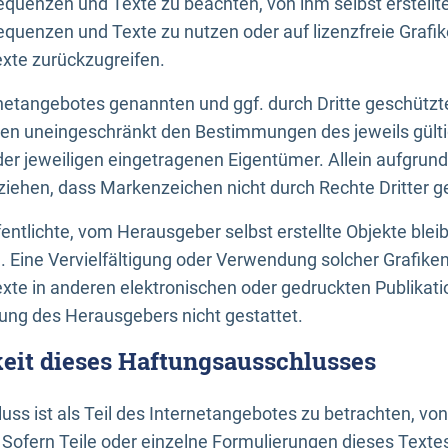
uenzen und Texte zu beachten, von ihm selbst erstellte
uenzen und Texte zu nutzen oder auf lizenzfreie Grafi
xte zurückzugreifen.
ernetangebotes genannten und ggf. durch Dritte geschütz
gen uneingeschränkt den Bestimmungen des jeweils gült
der jeweiligen eingetragenen Eigentümer. Allein aufgru
u ziehen, dass Markenzeichen nicht durch Rechte Dritter g
entlichte, vom Herausgeber selbst erstellte Objekte bleib
. Eine Vervielfältigung oder Verwendung solcher Grafik
te in anderen elektronischen oder gedruckten Publikati
ng des Herausgebers nicht gestattet.
it dieses Haftungsausschlusses
ss ist als Teil des Internetangebotes zu betrachten, vo
 Sofern Teile oder einzelne Formulierungen dieses Texte