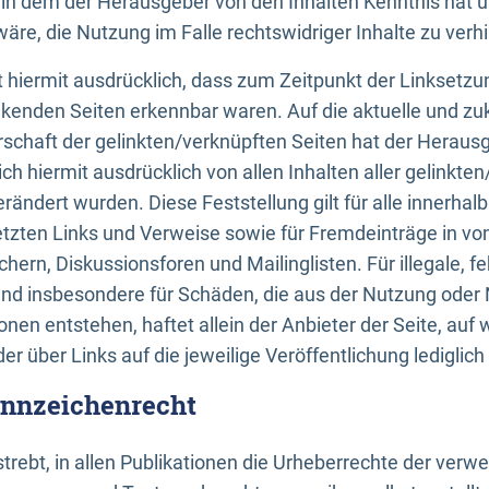
n, in dem der Herausgeber von den Inhalten Kenntnis hat 
re, die Nutzung im Falle rechtswidriger Inhalte zu verh
 hiermit ausdrücklich, dass zum Zeitpunkt der Linksetzun
inkenden Seiten erkennbar waren. Auf die aktuelle und zu
rschaft der gelinkten/verknüpften Seiten hat der Herausge
ich hiermit ausdrücklich von allen Inhalten aller gelinkte
rändert wurden. Diese Feststellung gilt für alle innerhal
tzten Links und Verweise sowie für Fremdeinträge in v
hern, Diskussionsforen und Mailinglisten. Für illegale, f
und insbesondere für Schäden, die aus der Nutzung oder 
nen entstehen, haftet allein der Anbieter der Seite, auf
der über Links auf die jeweilige Veröffentlichung lediglich
ennzeichenrecht
trebt, in allen Publikationen die Urheberrechte der verw