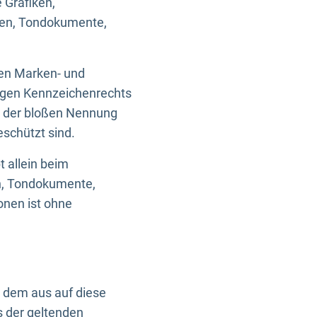
 Grafiken,
ken, Tondokumente,
ten Marken- und
igen Kennzeichenrechts
nd der bloßen Nennung
eschützt sind.
t allein beim
en, Tondokumente,
onen ist ohne
n dem aus auf diese
s der geltenden