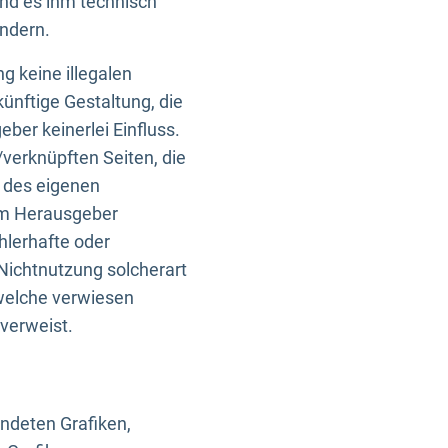
und es ihm technisch
indern.
g keine illegalen
künftige Gestaltung, die
ber keinerlei Einfluss.
n/verknüpften Seiten, die
b des eigenen
om Herausgeber
ehlerhafte oder
Nichtnutzung solcherart
 welche verwiesen
 verweist.
endeten Grafiken,