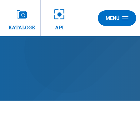
MENÜ
E
KATALOGE
API