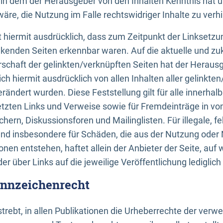
n, in dem der Herausgeber von den Inhalten Kenntnis hat 
re, die Nutzung im Falle rechtswidriger Inhalte zu verh
 hiermit ausdrücklich, dass zum Zeitpunkt der Linksetzun
inkenden Seiten erkennbar waren. Auf die aktuelle und zu
rschaft der gelinkten/verknüpften Seiten hat der Herausge
ich hiermit ausdrücklich von allen Inhalten aller gelinkte
rändert wurden. Diese Feststellung gilt für alle innerhal
tzten Links und Verweise sowie für Fremdeinträge in v
hern, Diskussionsforen und Mailinglisten. Für illegale, f
und insbesondere für Schäden, die aus der Nutzung oder 
nen entstehen, haftet allein der Anbieter der Seite, auf
der über Links auf die jeweilige Veröffentlichung lediglich
ennzeichenrecht
trebt, in allen Publikationen die Urheberrechte der verw