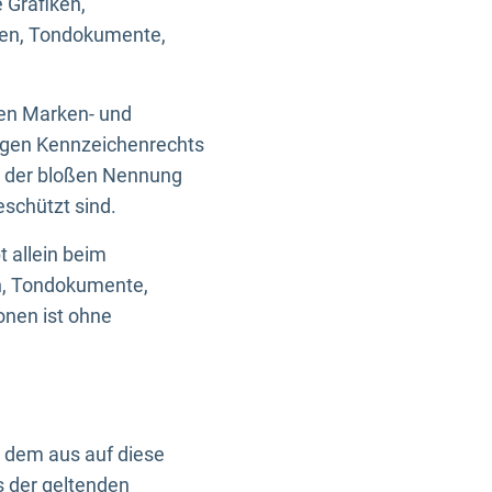
 Grafiken,
ken, Tondokumente,
ten Marken- und
igen Kennzeichenrechts
nd der bloßen Nennung
eschützt sind.
t allein beim
en, Tondokumente,
onen ist ohne
n dem aus auf diese
s der geltenden