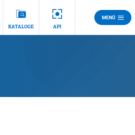
MENÜ
E
KATALOGE
API