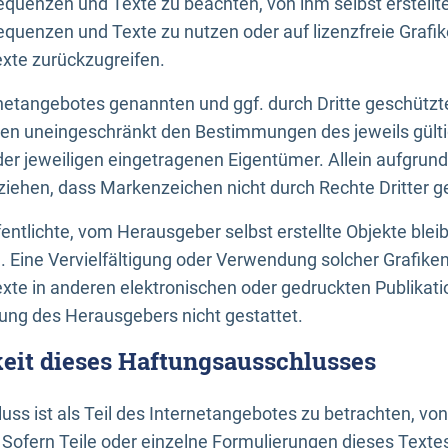
uenzen und Texte zu beachten, von ihm selbst erstellte
uenzen und Texte zu nutzen oder auf lizenzfreie Grafi
xte zurückzugreifen.
ernetangebotes genannten und ggf. durch Dritte geschütz
gen uneingeschränkt den Bestimmungen des jeweils gült
der jeweiligen eingetragenen Eigentümer. Allein aufgru
u ziehen, dass Markenzeichen nicht durch Rechte Dritter g
entlichte, vom Herausgeber selbst erstellte Objekte bleib
. Eine Vervielfältigung oder Verwendung solcher Grafik
te in anderen elektronischen oder gedruckten Publikati
ng des Herausgebers nicht gestattet.
it dieses Haftungsausschlusses
ss ist als Teil des Internetangebotes zu betrachten, vo
 Sofern Teile oder einzelne Formulierungen dieses Texte