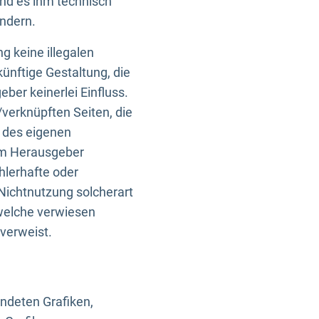
und es ihm technisch
indern.
g keine illegalen
künftige Gestaltung, die
ber keinerlei Einfluss.
n/verknüpften Seiten, die
b des eigenen
om Herausgeber
ehlerhafte oder
Nichtnutzung solcherart
 welche verwiesen
 verweist.
endeten Grafiken,