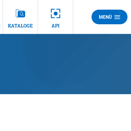
MENÜ
E
KATALOGE
API