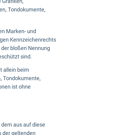
 Grafiken,
ken, Tondokumente,
ten Marken- und
igen Kennzeichenrechts
nd der bloßen Nennung
eschützt sind.
t allein beim
en, Tondokumente,
onen ist ohne
n dem aus auf diese
s der geltenden