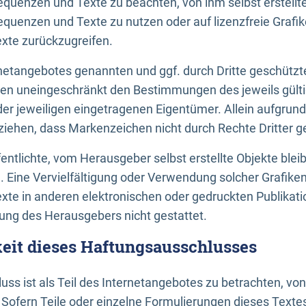
uenzen und Texte zu beachten, von ihm selbst erstellte
uenzen und Texte zu nutzen oder auf lizenzfreie Grafi
xte zurückzugreifen.
ernetangebotes genannten und ggf. durch Dritte geschütz
gen uneingeschränkt den Bestimmungen des jeweils gült
der jeweiligen eingetragenen Eigentümer. Allein aufgru
u ziehen, dass Markenzeichen nicht durch Rechte Dritter g
entlichte, vom Herausgeber selbst erstellte Objekte bleib
. Eine Vervielfältigung oder Verwendung solcher Grafik
te in anderen elektronischen oder gedruckten Publikati
ng des Herausgebers nicht gestattet.
it dieses Haftungsausschlusses
ss ist als Teil des Internetangebotes zu betrachten, vo
 Sofern Teile oder einzelne Formulierungen dieses Texte