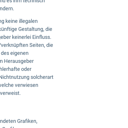
und es ihm technisch
indern.
g keine illegalen
künftige Gestaltung, die
ber keinerlei Einfluss.
n/verknüpften Seiten, die
b des eigenen
om Herausgeber
ehlerhafte oder
Nichtnutzung solcherart
 welche verwiesen
 verweist.
endeten Grafiken,