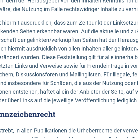
n, in dem der Herausgeber von den Inhalten Kenntnis hat 
re, die Nutzung im Falle rechtswidriger Inhalte zu verh
 hiermit ausdrücklich, dass zum Zeitpunkt der Linksetzun
inkenden Seiten erkennbar waren. Auf die aktuelle und zu
rschaft der gelinkten/verknüpften Seiten hat der Herausge
ich hiermit ausdrücklich von allen Inhalten aller gelinkte
rändert wurden. Diese Feststellung gilt für alle innerhal
tzten Links und Verweise sowie für Fremdeinträge in v
hern, Diskussionsforen und Mailinglisten. Für illegale, f
und insbesondere für Schäden, die aus der Nutzung oder 
nen entstehen, haftet allein der Anbieter der Seite, auf
der über Links auf die jeweilige Veröffentlichung lediglich
ennzeichenrecht
trebt, in allen Publikationen die Urheberrechte der verw