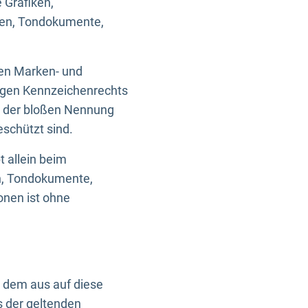
 Grafiken,
ken, Tondokumente,
ten Marken- und
igen Kennzeichenrechts
nd der bloßen Nennung
eschützt sind.
t allein beim
en, Tondokumente,
onen ist ohne
n dem aus auf diese
s der geltenden