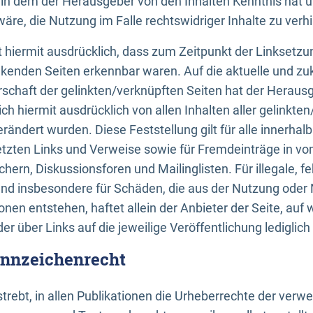
n, in dem der Herausgeber von den Inhalten Kenntnis hat 
re, die Nutzung im Falle rechtswidriger Inhalte zu verh
 hiermit ausdrücklich, dass zum Zeitpunkt der Linksetzun
inkenden Seiten erkennbar waren. Auf die aktuelle und zu
rschaft der gelinkten/verknüpften Seiten hat der Herausge
ich hiermit ausdrücklich von allen Inhalten aller gelinkte
rändert wurden. Diese Feststellung gilt für alle innerhal
tzten Links und Verweise sowie für Fremdeinträge in v
hern, Diskussionsforen und Mailinglisten. Für illegale, f
und insbesondere für Schäden, die aus der Nutzung oder 
nen entstehen, haftet allein der Anbieter der Seite, auf
der über Links auf die jeweilige Veröffentlichung lediglich
ennzeichenrecht
trebt, in allen Publikationen die Urheberrechte der verw