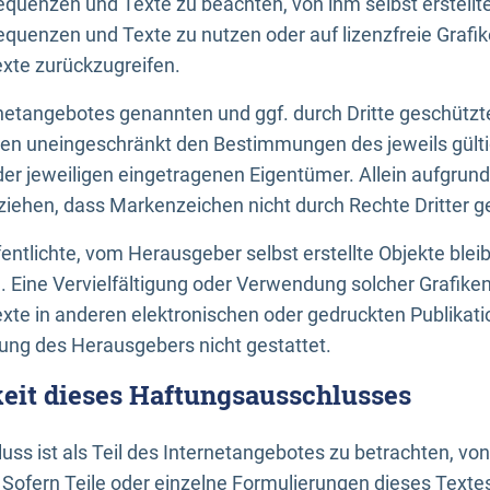
uenzen und Texte zu beachten, von ihm selbst erstellte
uenzen und Texte zu nutzen oder auf lizenzfreie Grafi
xte zurückzugreifen.
ernetangebotes genannten und ggf. durch Dritte geschütz
gen uneingeschränkt den Bestimmungen des jeweils gült
der jeweiligen eingetragenen Eigentümer. Allein aufgru
u ziehen, dass Markenzeichen nicht durch Rechte Dritter g
entlichte, vom Herausgeber selbst erstellte Objekte bleib
. Eine Vervielfältigung oder Verwendung solcher Grafik
te in anderen elektronischen oder gedruckten Publikati
ng des Herausgebers nicht gestattet.
it dieses Haftungsausschlusses
ss ist als Teil des Internetangebotes zu betrachten, vo
 Sofern Teile oder einzelne Formulierungen dieses Texte