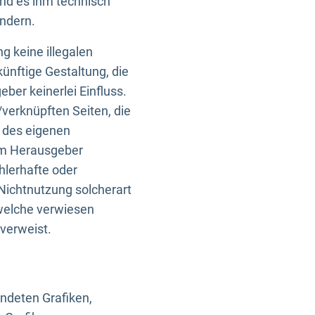
und es ihm technisch
indern.
g keine illegalen
künftige Gestaltung, die
ber keinerlei Einfluss.
n/verknüpften Seiten, die
b des eigenen
om Herausgeber
ehlerhafte oder
Nichtnutzung solcherart
 welche verwiesen
 verweist.
endeten Grafiken,