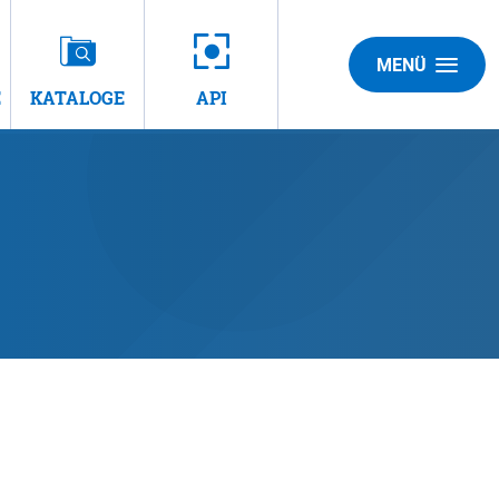
MENÜ
E
KATALOGE
API