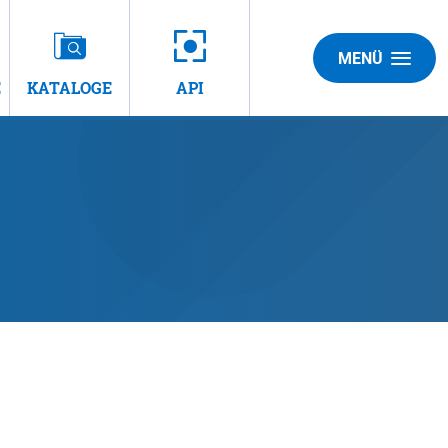
MENÜ
E
KATALOGE
API