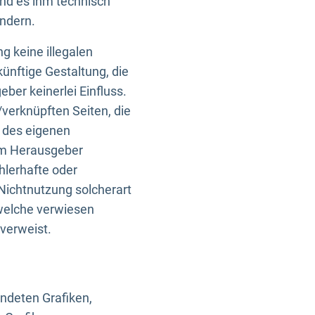
und es ihm technisch
indern.
g keine illegalen
künftige Gestaltung, die
ber keinerlei Einfluss.
n/verknüpften Seiten, die
b des eigenen
om Herausgeber
ehlerhafte oder
Nichtnutzung solcherart
 welche verwiesen
 verweist.
endeten Grafiken,