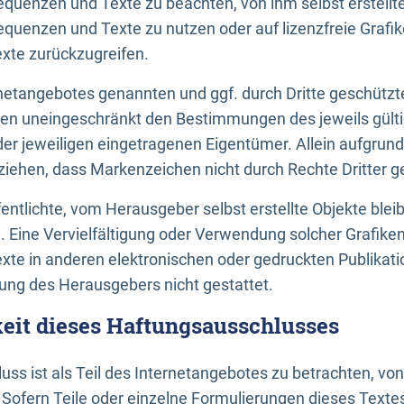
uenzen und Texte zu beachten, von ihm selbst erstellte
uenzen und Texte zu nutzen oder auf lizenzfreie Grafi
xte zurückzugreifen.
ernetangebotes genannten und ggf. durch Dritte geschütz
gen uneingeschränkt den Bestimmungen des jeweils gült
der jeweiligen eingetragenen Eigentümer. Allein aufgru
u ziehen, dass Markenzeichen nicht durch Rechte Dritter g
entlichte, vom Herausgeber selbst erstellte Objekte bleib
. Eine Vervielfältigung oder Verwendung solcher Grafik
te in anderen elektronischen oder gedruckten Publikati
ng des Herausgebers nicht gestattet.
it dieses Haftungsausschlusses
ss ist als Teil des Internetangebotes zu betrachten, vo
 Sofern Teile oder einzelne Formulierungen dieses Texte