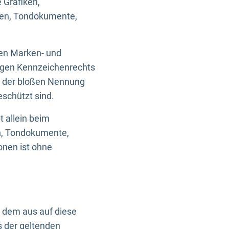
 Grafiken,
ken, Tondokumente,
ten Marken- und
igen Kennzeichenrechts
nd der bloßen Nennung
eschützt sind.
t allein beim
en, Tondokumente,
onen ist ohne
n dem aus auf diese
s der geltenden