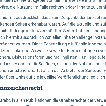
n, in dem der Herausgeber von den Inhalten Kenntnis hat 
re, die Nutzung im Falle rechtswidriger Inhalte zu verh
 hiermit ausdrücklich, dass zum Zeitpunkt der Linksetzun
inkenden Seiten erkennbar waren. Auf die aktuelle und zu
rschaft der gelinkten/verknüpften Seiten hat der Herausge
ich hiermit ausdrücklich von allen Inhalten aller gelinkte
rändert wurden. Diese Feststellung gilt für alle innerhal
tzten Links und Verweise sowie für Fremdeinträge in v
hern, Diskussionsforen und Mailinglisten. Für illegale, f
und insbesondere für Schäden, die aus der Nutzung oder 
nen entstehen, haftet allein der Anbieter der Seite, auf
der über Links auf die jeweilige Veröffentlichung lediglich
ennzeichenrecht
trebt, in allen Publikationen die Urheberrechte der verw