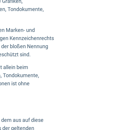
 Grafiken,
ken, Tondokumente,
ten Marken- und
igen Kennzeichenrechts
nd der bloßen Nennung
eschützt sind.
t allein beim
en, Tondokumente,
onen ist ohne
n dem aus auf diese
s der geltenden