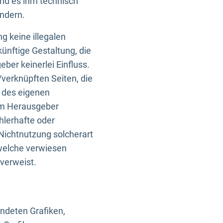
und es ihm technisch
indern.
g keine illegalen
künftige Gestaltung, die
ber keinerlei Einfluss.
n/verknüpften Seiten, die
b des eigenen
om Herausgeber
ehlerhafte oder
Nichtnutzung solcherart
 welche verwiesen
 verweist.
endeten Grafiken,