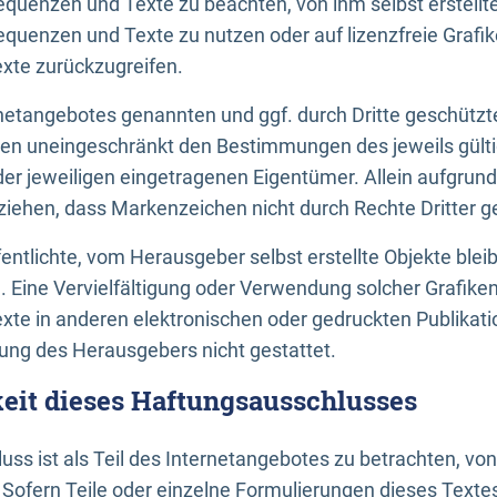
uenzen und Texte zu beachten, von ihm selbst erstellte
uenzen und Texte zu nutzen oder auf lizenzfreie Grafi
xte zurückzugreifen.
ernetangebotes genannten und ggf. durch Dritte geschütz
gen uneingeschränkt den Bestimmungen des jeweils gült
der jeweiligen eingetragenen Eigentümer. Allein aufgru
u ziehen, dass Markenzeichen nicht durch Rechte Dritter g
entlichte, vom Herausgeber selbst erstellte Objekte bleib
. Eine Vervielfältigung oder Verwendung solcher Grafik
te in anderen elektronischen oder gedruckten Publikati
ng des Herausgebers nicht gestattet.
it dieses Haftungsausschlusses
ss ist als Teil des Internetangebotes zu betrachten, vo
 Sofern Teile oder einzelne Formulierungen dieses Texte