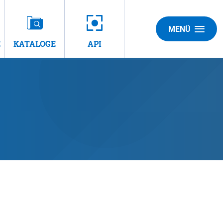
MENÜ
E
KATALOGE
API