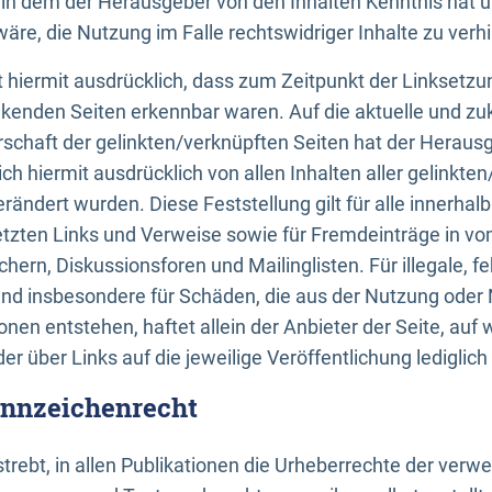
n, in dem der Herausgeber von den Inhalten Kenntnis hat 
re, die Nutzung im Falle rechtswidriger Inhalte zu verh
 hiermit ausdrücklich, dass zum Zeitpunkt der Linksetzun
inkenden Seiten erkennbar waren. Auf die aktuelle und zu
rschaft der gelinkten/verknüpften Seiten hat der Herausge
ich hiermit ausdrücklich von allen Inhalten aller gelinkte
rändert wurden. Diese Feststellung gilt für alle innerhal
tzten Links und Verweise sowie für Fremdeinträge in v
hern, Diskussionsforen und Mailinglisten. Für illegale, f
und insbesondere für Schäden, die aus der Nutzung oder 
nen entstehen, haftet allein der Anbieter der Seite, auf
der über Links auf die jeweilige Veröffentlichung lediglich
ennzeichenrecht
trebt, in allen Publikationen die Urheberrechte der verw