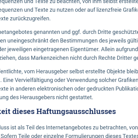
uenzen und Texte zu beachten, von ihm selbst erstellte
uenzen und Texte zu nutzen oder auf lizenzfreie Grafi
xte zurückzugreifen.
ernetangebotes genannten und ggf. durch Dritte geschütz
gen uneingeschränkt den Bestimmungen des jeweils gült
der jeweiligen eingetragenen Eigentümer. Allein aufgru
u ziehen, dass Markenzeichen nicht durch Rechte Dritter g
entlichte, vom Herausgeber selbst erstellte Objekte bleib
. Eine Vervielfältigung oder Verwendung solcher Grafik
te in anderen elektronischen oder gedruckten Publikati
ng des Herausgebers nicht gestattet.
it dieses Haftungsausschlusses
ss ist als Teil des Internetangebotes zu betrachten, vo
 Sofern Teile oder einzelne Formulierungen dieses Texte