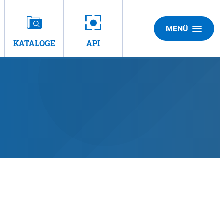
MENÜ
E
KATALOGE
API