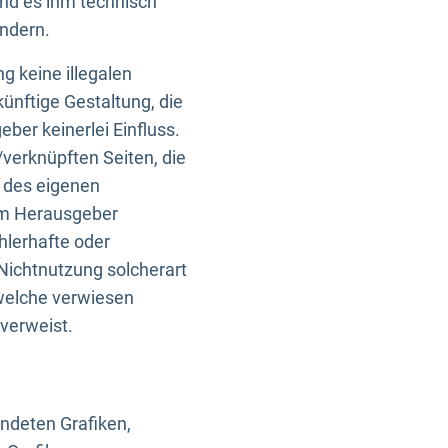
und es ihm technisch
indern.
g keine illegalen
künftige Gestaltung, die
ber keinerlei Einfluss.
n/verknüpften Seiten, die
b des eigenen
om Herausgeber
ehlerhafte oder
Nichtnutzung solcherart
 welche verwiesen
 verweist.
endeten Grafiken,