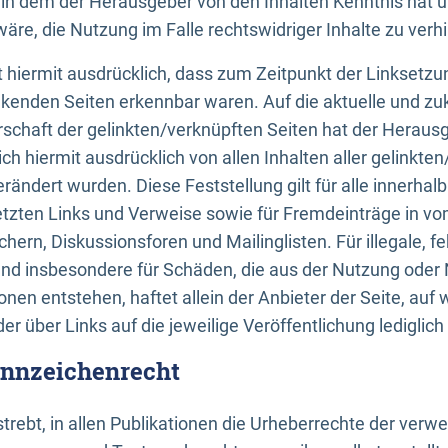
n, in dem der Herausgeber von den Inhalten Kenntnis hat 
re, die Nutzung im Falle rechtswidriger Inhalte zu verh
 hiermit ausdrücklich, dass zum Zeitpunkt der Linksetzun
inkenden Seiten erkennbar waren. Auf die aktuelle und zu
rschaft der gelinkten/verknüpften Seiten hat der Herausge
ich hiermit ausdrücklich von allen Inhalten aller gelinkte
rändert wurden. Diese Feststellung gilt für alle innerhal
tzten Links und Verweise sowie für Fremdeinträge in v
hern, Diskussionsforen und Mailinglisten. Für illegale, f
und insbesondere für Schäden, die aus der Nutzung oder 
nen entstehen, haftet allein der Anbieter der Seite, auf
der über Links auf die jeweilige Veröffentlichung lediglich
ennzeichenrecht
trebt, in allen Publikationen die Urheberrechte der verw