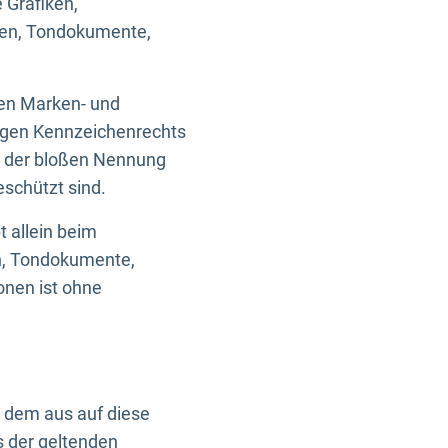
 Grafiken,
ken, Tondokumente,
ten Marken- und
igen Kennzeichenrechts
nd der bloßen Nennung
eschützt sind.
t allein beim
en, Tondokumente,
onen ist ohne
n dem aus auf diese
s der geltenden