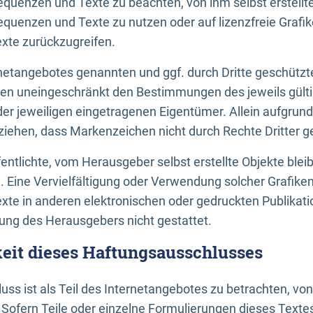
uenzen und Texte zu beachten, von ihm selbst erstellte
uenzen und Texte zu nutzen oder auf lizenzfreie Grafi
xte zurückzugreifen.
ernetangebotes genannten und ggf. durch Dritte geschütz
gen uneingeschränkt den Bestimmungen des jeweils gült
der jeweiligen eingetragenen Eigentümer. Allein aufgru
u ziehen, dass Markenzeichen nicht durch Rechte Dritter g
entlichte, vom Herausgeber selbst erstellte Objekte bleib
. Eine Vervielfältigung oder Verwendung solcher Grafik
te in anderen elektronischen oder gedruckten Publikati
ng des Herausgebers nicht gestattet.
it dieses Haftungsausschlusses
ss ist als Teil des Internetangebotes zu betrachten, vo
 Sofern Teile oder einzelne Formulierungen dieses Texte