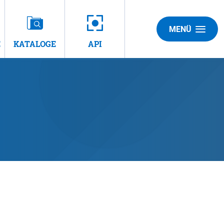
MENÜ
E
KATALOGE
API