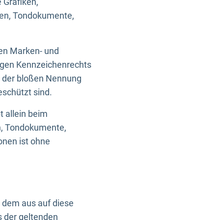
 Grafiken,
ken, Tondokumente,
ten Marken- und
igen Kennzeichenrechts
nd der bloßen Nennung
eschützt sind.
t allein beim
en, Tondokumente,
onen ist ohne
n dem aus auf diese
s der geltenden