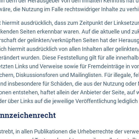
n, in dem der Herausgeber von den Inhalten Kenntnis hat 
re, die Nutzung im Falle rechtswidriger Inhalte zu verh
 hiermit ausdrücklich, dass zum Zeitpunkt der Linksetzun
inkenden Seiten erkennbar waren. Auf die aktuelle und zu
rschaft der gelinkten/verknüpften Seiten hat der Herausge
ich hiermit ausdrücklich von allen Inhalten aller gelinkte
rändert wurden. Diese Feststellung gilt für alle innerhal
tzten Links und Verweise sowie für Fremdeinträge in v
hern, Diskussionsforen und Mailinglisten. Für illegale, f
und insbesondere für Schäden, die aus der Nutzung oder 
nen entstehen, haftet allein der Anbieter der Seite, auf
der über Links auf die jeweilige Veröffentlichung lediglich
ennzeichenrecht
trebt, in allen Publikationen die Urheberrechte der verw