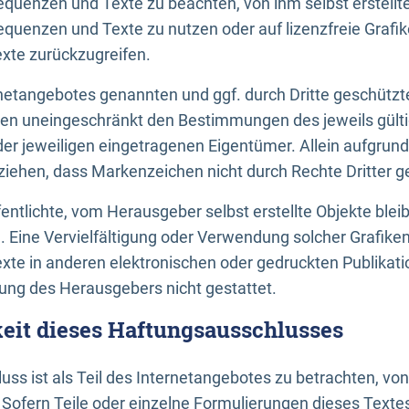
uenzen und Texte zu beachten, von ihm selbst erstellte
uenzen und Texte zu nutzen oder auf lizenzfreie Grafi
xte zurückzugreifen.
ernetangebotes genannten und ggf. durch Dritte geschütz
gen uneingeschränkt den Bestimmungen des jeweils gült
der jeweiligen eingetragenen Eigentümer. Allein aufgru
u ziehen, dass Markenzeichen nicht durch Rechte Dritter g
entlichte, vom Herausgeber selbst erstellte Objekte bleib
. Eine Vervielfältigung oder Verwendung solcher Grafik
te in anderen elektronischen oder gedruckten Publikati
ng des Herausgebers nicht gestattet.
it dieses Haftungsausschlusses
ss ist als Teil des Internetangebotes zu betrachten, vo
 Sofern Teile oder einzelne Formulierungen dieses Texte