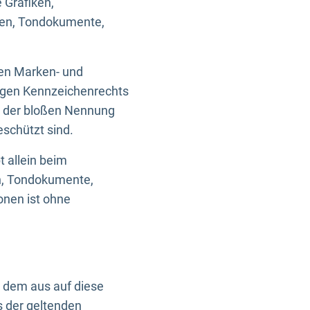
 Grafiken,
ken, Tondokumente,
ten Marken- und
igen Kennzeichenrechts
nd der bloßen Nennung
eschützt sind.
t allein beim
en, Tondokumente,
onen ist ohne
n dem aus auf diese
s der geltenden