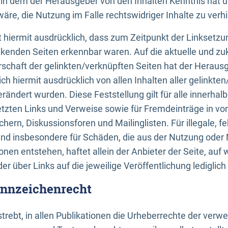
n, in dem der Herausgeber von den Inhalten Kenntnis hat 
re, die Nutzung im Falle rechtswidriger Inhalte zu verh
 hiermit ausdrücklich, dass zum Zeitpunkt der Linksetzun
inkenden Seiten erkennbar waren. Auf die aktuelle und zu
rschaft der gelinkten/verknüpften Seiten hat der Herausge
ich hiermit ausdrücklich von allen Inhalten aller gelinkte
rändert wurden. Diese Feststellung gilt für alle innerhal
tzten Links und Verweise sowie für Fremdeinträge in v
hern, Diskussionsforen und Mailinglisten. Für illegale, f
und insbesondere für Schäden, die aus der Nutzung oder 
nen entstehen, haftet allein der Anbieter der Seite, auf
der über Links auf die jeweilige Veröffentlichung lediglich
ennzeichenrecht
trebt, in allen Publikationen die Urheberrechte der verw