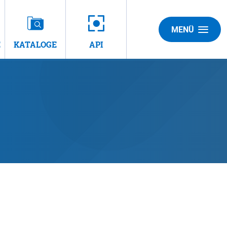
MENÜ
E
KATALOGE
API