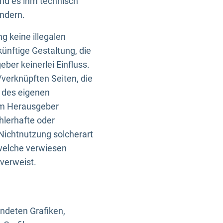
und es ihm technisch
indern.
g keine illegalen
künftige Gestaltung, die
ber keinerlei Einfluss.
n/verknüpften Seiten, die
b des eigenen
om Herausgeber
ehlerhafte oder
Nichtnutzung solcherart
 welche verwiesen
 verweist.
endeten Grafiken,