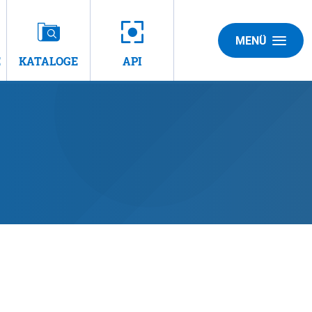
MENÜ
E
KATALOGE
API