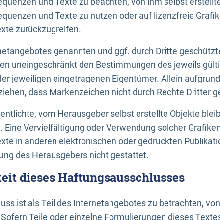
uenzen und Texte zu beachten, von ihm selbst erstellte
uenzen und Texte zu nutzen oder auf lizenzfreie Grafi
xte zurückzugreifen.
ernetangebotes genannten und ggf. durch Dritte geschütz
gen uneingeschränkt den Bestimmungen des jeweils gült
der jeweiligen eingetragenen Eigentümer. Allein aufgru
u ziehen, dass Markenzeichen nicht durch Rechte Dritter g
entlichte, vom Herausgeber selbst erstellte Objekte bleib
. Eine Vervielfältigung oder Verwendung solcher Grafik
te in anderen elektronischen oder gedruckten Publikati
ng des Herausgebers nicht gestattet.
it dieses Haftungsausschlusses
ss ist als Teil des Internetangebotes zu betrachten, vo
 Sofern Teile oder einzelne Formulierungen dieses Texte