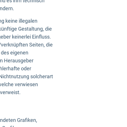
und es ihm technisch
indern.
g keine illegalen
künftige Gestaltung, die
ber keinerlei Einfluss.
n/verknüpften Seiten, die
b des eigenen
om Herausgeber
ehlerhafte oder
Nichtnutzung solcherart
 welche verwiesen
 verweist.
endeten Grafiken,