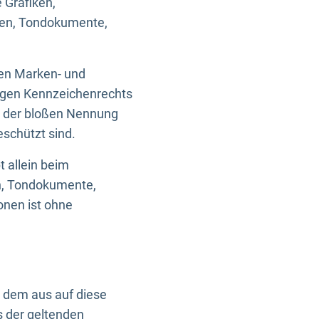
 Grafiken,
ken, Tondokumente,
ten Marken- und
igen Kennzeichenrechts
nd der bloßen Nennung
eschützt sind.
t allein beim
en, Tondokumente,
onen ist ohne
n dem aus auf diese
s der geltenden