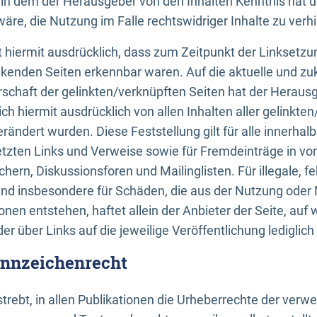
n, in dem der Herausgeber von den Inhalten Kenntnis hat 
re, die Nutzung im Falle rechtswidriger Inhalte zu verh
 hiermit ausdrücklich, dass zum Zeitpunkt der Linksetzun
inkenden Seiten erkennbar waren. Auf die aktuelle und zu
rschaft der gelinkten/verknüpften Seiten hat der Herausge
ich hiermit ausdrücklich von allen Inhalten aller gelinkte
rändert wurden. Diese Feststellung gilt für alle innerhal
tzten Links und Verweise sowie für Fremdeinträge in v
hern, Diskussionsforen und Mailinglisten. Für illegale, f
und insbesondere für Schäden, die aus der Nutzung oder 
nen entstehen, haftet allein der Anbieter der Seite, auf
der über Links auf die jeweilige Veröffentlichung lediglich
ennzeichenrecht
trebt, in allen Publikationen die Urheberrechte der verw