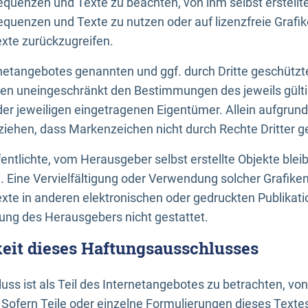
uenzen und Texte zu beachten, von ihm selbst erstellte
uenzen und Texte zu nutzen oder auf lizenzfreie Grafi
xte zurückzugreifen.
ernetangebotes genannten und ggf. durch Dritte geschütz
gen uneingeschränkt den Bestimmungen des jeweils gült
der jeweiligen eingetragenen Eigentümer. Allein aufgru
u ziehen, dass Markenzeichen nicht durch Rechte Dritter g
entlichte, vom Herausgeber selbst erstellte Objekte bleib
. Eine Vervielfältigung oder Verwendung solcher Grafik
te in anderen elektronischen oder gedruckten Publikati
ng des Herausgebers nicht gestattet.
it dieses Haftungsausschlusses
ss ist als Teil des Internetangebotes zu betrachten, vo
 Sofern Teile oder einzelne Formulierungen dieses Texte