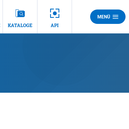
MENÜ
E
KATALOGE
API