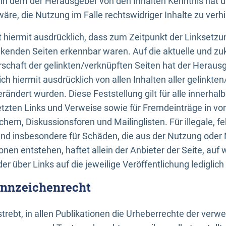
n, in dem der Herausgeber von den Inhalten Kenntnis hat 
re, die Nutzung im Falle rechtswidriger Inhalte zu verh
 hiermit ausdrücklich, dass zum Zeitpunkt der Linksetzun
inkenden Seiten erkennbar waren. Auf die aktuelle und zu
rschaft der gelinkten/verknüpften Seiten hat der Herausge
ich hiermit ausdrücklich von allen Inhalten aller gelinkte
rändert wurden. Diese Feststellung gilt für alle innerhal
tzten Links und Verweise sowie für Fremdeinträge in v
hern, Diskussionsforen und Mailinglisten. Für illegale, f
und insbesondere für Schäden, die aus der Nutzung oder 
nen entstehen, haftet allein der Anbieter der Seite, auf
der über Links auf die jeweilige Veröffentlichung lediglich
ennzeichenrecht
trebt, in allen Publikationen die Urheberrechte der verw