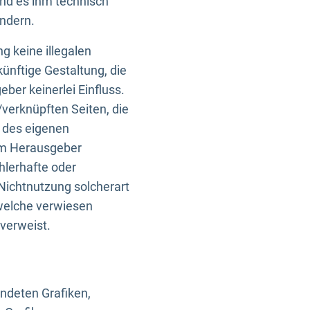
und es ihm technisch
indern.
g keine illegalen
künftige Gestaltung, die
ber keinerlei Einfluss.
n/verknüpften Seiten, die
b des eigenen
om Herausgeber
ehlerhafte oder
Nichtnutzung solcherart
 welche verwiesen
 verweist.
endeten Grafiken,