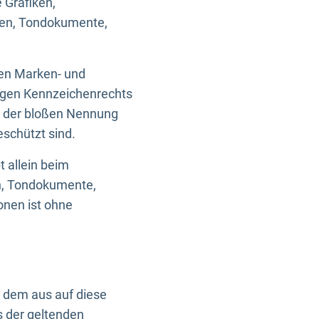
 Grafiken,
ken, Tondokumente,
ten Marken- und
igen Kennzeichenrechts
nd der bloßen Nennung
eschützt sind.
t allein beim
en, Tondokumente,
onen ist ohne
n dem aus auf diese
s der geltenden