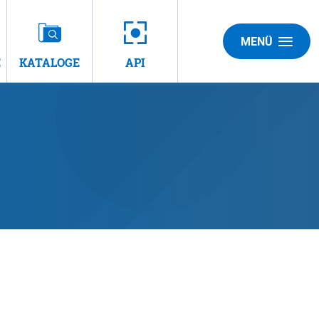
MENÜ
E
KATALOGE
API