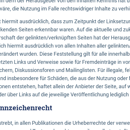
n, in dem der Herausgeber von den Inhalten Kenntnis hat 
re, die Nutzung im Falle rechtswidriger Inhalte zu verh
 hiermit ausdrücklich, dass zum Zeitpunkt der Linksetzun
inkenden Seiten erkennbar waren. Auf die aktuelle und zu
rschaft der gelinkten/verknüpften Seiten hat der Herausge
ich hiermit ausdrücklich von allen Inhalten aller gelinkte
rändert wurden. Diese Feststellung gilt für alle innerhal
tzten Links und Verweise sowie für Fremdeinträge in v
hern, Diskussionsforen und Mailinglisten. Für illegale, f
und insbesondere für Schäden, die aus der Nutzung oder 
nen entstehen, haftet allein der Anbieter der Seite, auf
der über Links auf die jeweilige Veröffentlichung lediglich
ennzeichenrecht
trebt, in allen Publikationen die Urheberrechte der verw