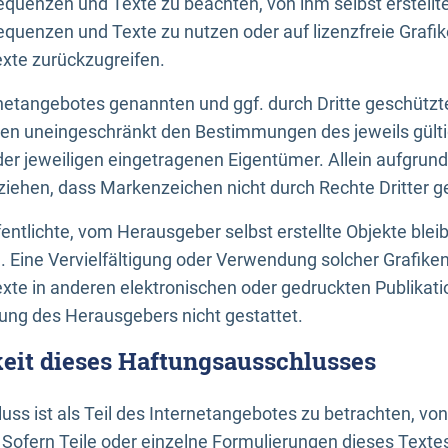
uenzen und Texte zu beachten, von ihm selbst erstellte
uenzen und Texte zu nutzen oder auf lizenzfreie Grafi
xte zurückzugreifen.
ernetangebotes genannten und ggf. durch Dritte geschütz
gen uneingeschränkt den Bestimmungen des jeweils gült
der jeweiligen eingetragenen Eigentümer. Allein aufgru
u ziehen, dass Markenzeichen nicht durch Rechte Dritter g
entlichte, vom Herausgeber selbst erstellte Objekte bleib
. Eine Vervielfältigung oder Verwendung solcher Grafik
te in anderen elektronischen oder gedruckten Publikati
ng des Herausgebers nicht gestattet.
it dieses Haftungsausschlusses
ss ist als Teil des Internetangebotes zu betrachten, vo
 Sofern Teile oder einzelne Formulierungen dieses Texte