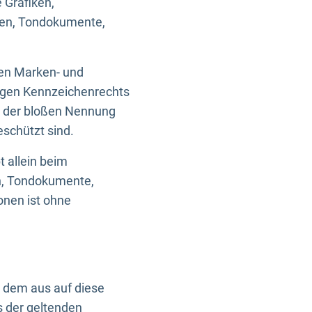
 Grafiken,
ken, Tondokumente,
ten Marken- und
igen Kennzeichenrechts
nd der bloßen Nennung
eschützt sind.
t allein beim
en, Tondokumente,
onen ist ohne
n dem aus auf diese
s der geltenden