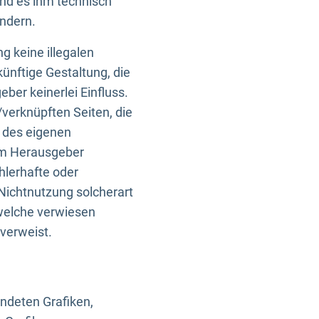
und es ihm technisch
indern.
g keine illegalen
künftige Gestaltung, die
ber keinerlei Einfluss.
n/verknüpften Seiten, die
b des eigenen
om Herausgeber
ehlerhafte oder
Nichtnutzung solcherart
 welche verwiesen
 verweist.
endeten Grafiken,