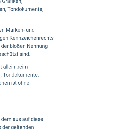
 Grafiken,
ken, Tondokumente,
ten Marken- und
igen Kennzeichenrechts
nd der bloßen Nennung
eschützt sind.
t allein beim
en, Tondokumente,
onen ist ohne
n dem aus auf diese
s der geltenden