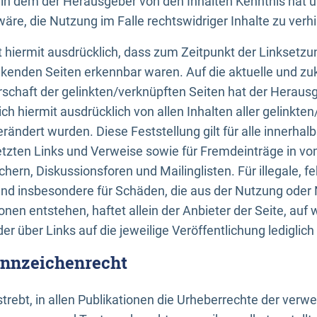
n, in dem der Herausgeber von den Inhalten Kenntnis hat 
re, die Nutzung im Falle rechtswidriger Inhalte zu verh
 hiermit ausdrücklich, dass zum Zeitpunkt der Linksetzun
inkenden Seiten erkennbar waren. Auf die aktuelle und zu
rschaft der gelinkten/verknüpften Seiten hat der Herausge
ich hiermit ausdrücklich von allen Inhalten aller gelinkte
rändert wurden. Diese Feststellung gilt für alle innerhal
tzten Links und Verweise sowie für Fremdeinträge in v
hern, Diskussionsforen und Mailinglisten. Für illegale, f
und insbesondere für Schäden, die aus der Nutzung oder 
nen entstehen, haftet allein der Anbieter der Seite, auf
der über Links auf die jeweilige Veröffentlichung lediglich
ennzeichenrecht
trebt, in allen Publikationen die Urheberrechte der verw