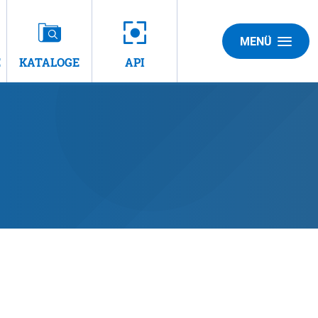
MENÜ
E
KATALOGE
API