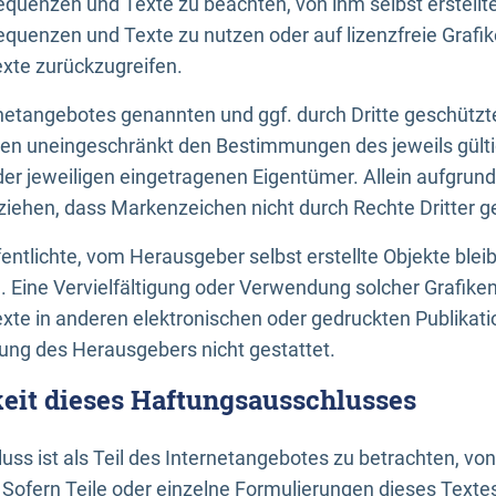
uenzen und Texte zu beachten, von ihm selbst erstellte
uenzen und Texte zu nutzen oder auf lizenzfreie Grafi
xte zurückzugreifen.
ernetangebotes genannten und ggf. durch Dritte geschütz
gen uneingeschränkt den Bestimmungen des jeweils gült
der jeweiligen eingetragenen Eigentümer. Allein aufgru
u ziehen, dass Markenzeichen nicht durch Rechte Dritter g
entlichte, vom Herausgeber selbst erstellte Objekte bleib
. Eine Vervielfältigung oder Verwendung solcher Grafik
te in anderen elektronischen oder gedruckten Publikati
ng des Herausgebers nicht gestattet.
it dieses Haftungsausschlusses
ss ist als Teil des Internetangebotes zu betrachten, vo
 Sofern Teile oder einzelne Formulierungen dieses Texte