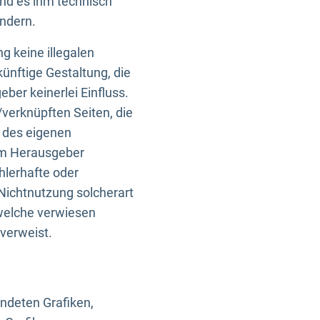
und es ihm technisch
indern.
g keine illegalen
künftige Gestaltung, die
ber keinerlei Einfluss.
n/verknüpften Seiten, die
b des eigenen
om Herausgeber
ehlerhafte oder
Nichtnutzung solcherart
 welche verwiesen
 verweist.
endeten Grafiken,