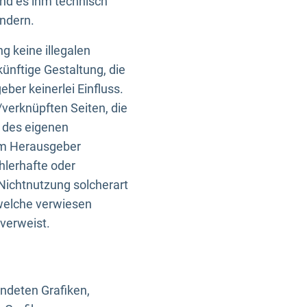
und es ihm technisch
indern.
g keine illegalen
künftige Gestaltung, die
ber keinerlei Einfluss.
n/verknüpften Seiten, die
b des eigenen
om Herausgeber
ehlerhafte oder
Nichtnutzung solcherart
 welche verwiesen
 verweist.
endeten Grafiken,