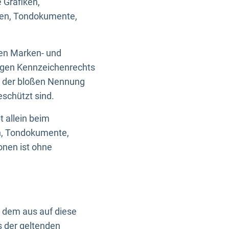
 Grafiken,
ken, Tondokumente,
ten Marken- und
igen Kennzeichenrechts
nd der bloßen Nennung
eschützt sind.
t allein beim
en, Tondokumente,
onen ist ohne
n dem aus auf diese
s der geltenden