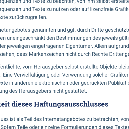
uenzen und Texte zu beachten, von ihm selbst erstellte
uenzen und Texte zu nutzen oder auf lizenzfreie Grafi
xte zurückzugreifen.
ernetangebotes genannten und ggf. durch Dritte geschütz
gen uneingeschränkt den Bestimmungen des jeweils gült
der jeweiligen eingetragenen Eigentümer. Allein aufgru
u ziehen, dass Markenzeichen nicht durch Rechte Dritter g
entlichte, vom Herausgeber selbst erstellte Objekte bleib
. Eine Vervielfältigung oder Verwendung solcher Grafik
te in anderen elektronischen oder gedruckten Publikati
ng des Herausgebers nicht gestattet.
it dieses Haftungsausschlusses
ss ist als Teil des Internetangebotes zu betrachten, vo
 Sofern Teile oder einzelne Formulierungen dieses Texte