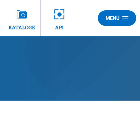
MENÜ
E
KATALOGE
API