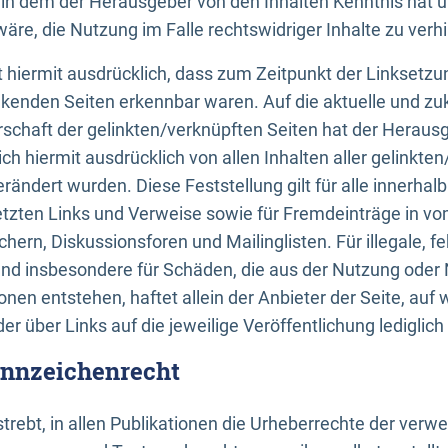
n, in dem der Herausgeber von den Inhalten Kenntnis hat 
re, die Nutzung im Falle rechtswidriger Inhalte zu verh
 hiermit ausdrücklich, dass zum Zeitpunkt der Linksetzun
inkenden Seiten erkennbar waren. Auf die aktuelle und zu
rschaft der gelinkten/verknüpften Seiten hat der Herausge
ich hiermit ausdrücklich von allen Inhalten aller gelinkte
rändert wurden. Diese Feststellung gilt für alle innerhal
tzten Links und Verweise sowie für Fremdeinträge in v
hern, Diskussionsforen und Mailinglisten. Für illegale, f
und insbesondere für Schäden, die aus der Nutzung oder 
nen entstehen, haftet allein der Anbieter der Seite, auf
der über Links auf die jeweilige Veröffentlichung lediglich
ennzeichenrecht
trebt, in allen Publikationen die Urheberrechte der verw