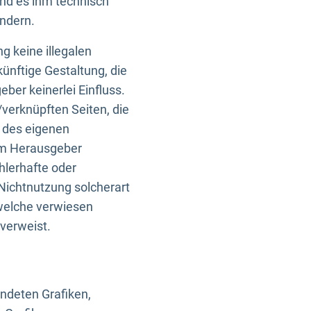
und es ihm technisch
indern.
g keine illegalen
künftige Gestaltung, die
ber keinerlei Einfluss.
n/verknüpften Seiten, die
b des eigenen
om Herausgeber
ehlerhafte oder
Nichtnutzung solcherart
 welche verwiesen
 verweist.
endeten Grafiken,