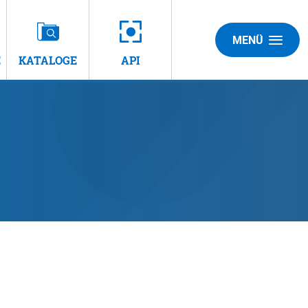
MENÜ
E
KATALOGE
API