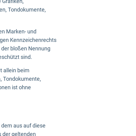
 Grafiken,
ken, Tondokumente,
ten Marken- und
igen Kennzeichenrechts
nd der bloßen Nennung
eschützt sind.
t allein beim
en, Tondokumente,
onen ist ohne
n dem aus auf diese
s der geltenden