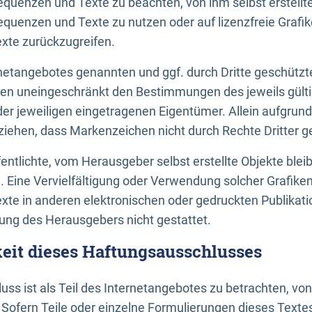
uenzen und Texte zu beachten, von ihm selbst erstellte
uenzen und Texte zu nutzen oder auf lizenzfreie Grafi
xte zurückzugreifen.
ernetangebotes genannten und ggf. durch Dritte geschütz
gen uneingeschränkt den Bestimmungen des jeweils gült
der jeweiligen eingetragenen Eigentümer. Allein aufgru
u ziehen, dass Markenzeichen nicht durch Rechte Dritter g
entlichte, vom Herausgeber selbst erstellte Objekte bleib
. Eine Vervielfältigung oder Verwendung solcher Grafik
te in anderen elektronischen oder gedruckten Publikati
ng des Herausgebers nicht gestattet.
it dieses Haftungsausschlusses
ss ist als Teil des Internetangebotes zu betrachten, vo
 Sofern Teile oder einzelne Formulierungen dieses Texte