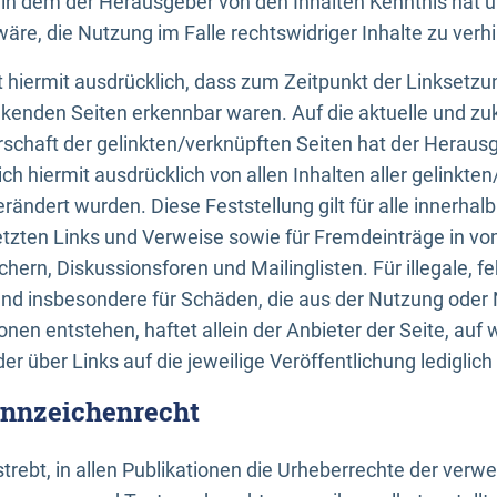
n, in dem der Herausgeber von den Inhalten Kenntnis hat 
re, die Nutzung im Falle rechtswidriger Inhalte zu verh
 hiermit ausdrücklich, dass zum Zeitpunkt der Linksetzun
inkenden Seiten erkennbar waren. Auf die aktuelle und zu
rschaft der gelinkten/verknüpften Seiten hat der Herausge
ich hiermit ausdrücklich von allen Inhalten aller gelinkte
rändert wurden. Diese Feststellung gilt für alle innerhal
tzten Links und Verweise sowie für Fremdeinträge in v
hern, Diskussionsforen und Mailinglisten. Für illegale, f
und insbesondere für Schäden, die aus der Nutzung oder 
nen entstehen, haftet allein der Anbieter der Seite, auf
der über Links auf die jeweilige Veröffentlichung lediglich
ennzeichenrecht
trebt, in allen Publikationen die Urheberrechte der verw