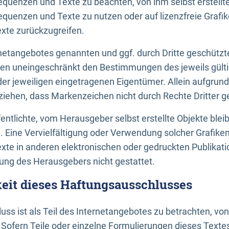
uenzen und Texte zu beachten, von ihm selbst erstellte
uenzen und Texte zu nutzen oder auf lizenzfreie Grafi
xte zurückzugreifen.
ernetangebotes genannten und ggf. durch Dritte geschütz
gen uneingeschränkt den Bestimmungen des jeweils gült
der jeweiligen eingetragenen Eigentümer. Allein aufgru
u ziehen, dass Markenzeichen nicht durch Rechte Dritter g
entlichte, vom Herausgeber selbst erstellte Objekte bleib
. Eine Vervielfältigung oder Verwendung solcher Grafik
te in anderen elektronischen oder gedruckten Publikati
ng des Herausgebers nicht gestattet.
it dieses Haftungsausschlusses
ss ist als Teil des Internetangebotes zu betrachten, vo
 Sofern Teile oder einzelne Formulierungen dieses Texte