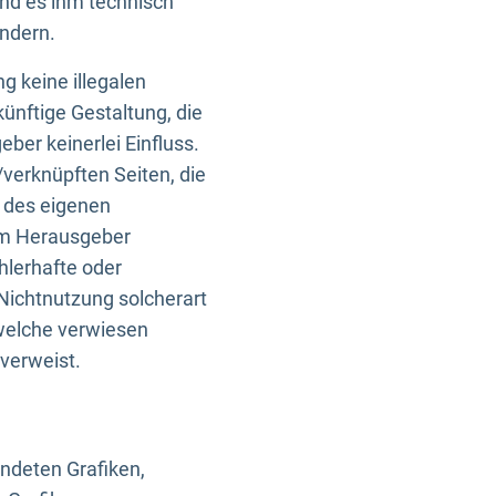
und es ihm technisch
indern.
g keine illegalen
künftige Gestaltung, die
ber keinerlei Einfluss.
n/verknüpften Seiten, die
b des eigenen
om Herausgeber
ehlerhafte oder
Nichtnutzung solcherart
 welche verwiesen
 verweist.
endeten Grafiken,