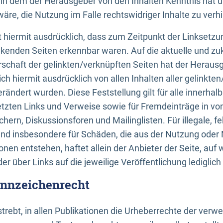
n, in dem der Herausgeber von den Inhalten Kenntnis hat 
re, die Nutzung im Falle rechtswidriger Inhalte zu verh
 hiermit ausdrücklich, dass zum Zeitpunkt der Linksetzun
inkenden Seiten erkennbar waren. Auf die aktuelle und zu
rschaft der gelinkten/verknüpften Seiten hat der Herausge
ich hiermit ausdrücklich von allen Inhalten aller gelinkte
rändert wurden. Diese Feststellung gilt für alle innerhal
tzten Links und Verweise sowie für Fremdeinträge in v
hern, Diskussionsforen und Mailinglisten. Für illegale, f
und insbesondere für Schäden, die aus der Nutzung oder 
nen entstehen, haftet allein der Anbieter der Seite, auf
der über Links auf die jeweilige Veröffentlichung lediglich
ennzeichenrecht
trebt, in allen Publikationen die Urheberrechte der verw