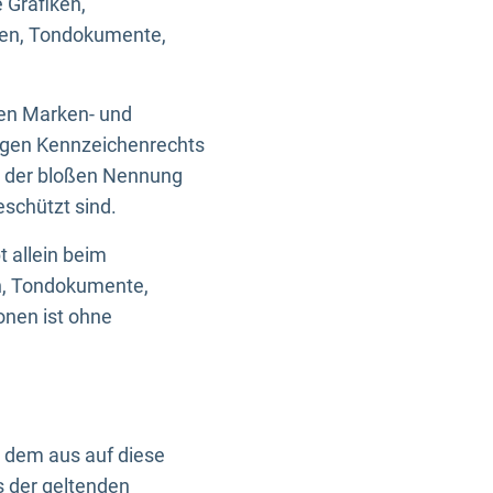
 Grafiken,
ken, Tondokumente,
ten Marken- und
igen Kennzeichenrechts
nd der bloßen Nennung
eschützt sind.
t allein beim
en, Tondokumente,
onen ist ohne
n dem aus auf diese
s der geltenden