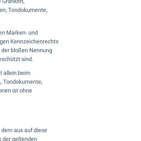
 Grafiken,
ken, Tondokumente,
ten Marken- und
igen Kennzeichenrechts
nd der bloßen Nennung
eschützt sind.
t allein beim
en, Tondokumente,
onen ist ohne
n dem aus auf diese
s der geltenden