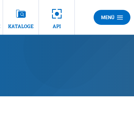
MENÜ
E
KATALOGE
API