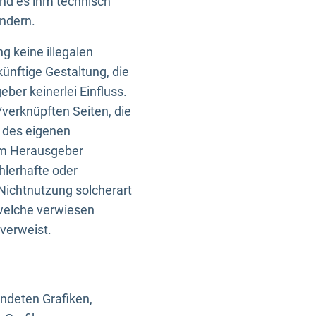
und es ihm technisch
indern.
g keine illegalen
künftige Gestaltung, die
ber keinerlei Einfluss.
n/verknüpften Seiten, die
b des eigenen
om Herausgeber
ehlerhafte oder
Nichtnutzung solcherart
 welche verwiesen
 verweist.
endeten Grafiken,