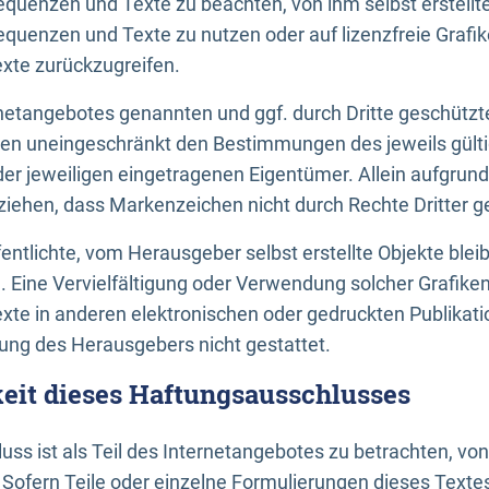
uenzen und Texte zu beachten, von ihm selbst erstellte
uenzen und Texte zu nutzen oder auf lizenzfreie Grafi
xte zurückzugreifen.
ernetangebotes genannten und ggf. durch Dritte geschütz
gen uneingeschränkt den Bestimmungen des jeweils gült
der jeweiligen eingetragenen Eigentümer. Allein aufgru
u ziehen, dass Markenzeichen nicht durch Rechte Dritter g
entlichte, vom Herausgeber selbst erstellte Objekte bleib
. Eine Vervielfältigung oder Verwendung solcher Grafik
te in anderen elektronischen oder gedruckten Publikati
ng des Herausgebers nicht gestattet.
it dieses Haftungsausschlusses
ss ist als Teil des Internetangebotes zu betrachten, vo
 Sofern Teile oder einzelne Formulierungen dieses Texte