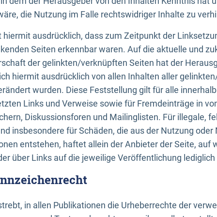
n, in dem der Herausgeber von den Inhalten Kenntnis hat 
re, die Nutzung im Falle rechtswidriger Inhalte zu verh
 hiermit ausdrücklich, dass zum Zeitpunkt der Linksetzun
inkenden Seiten erkennbar waren. Auf die aktuelle und zu
rschaft der gelinkten/verknüpften Seiten hat der Herausge
ich hiermit ausdrücklich von allen Inhalten aller gelinkte
rändert wurden. Diese Feststellung gilt für alle innerhal
tzten Links und Verweise sowie für Fremdeinträge in v
hern, Diskussionsforen und Mailinglisten. Für illegale, f
und insbesondere für Schäden, die aus der Nutzung oder 
nen entstehen, haftet allein der Anbieter der Seite, auf
der über Links auf die jeweilige Veröffentlichung lediglich
ennzeichenrecht
trebt, in allen Publikationen die Urheberrechte der verw