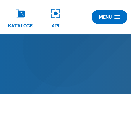
MENÜ
E
KATALOGE
API