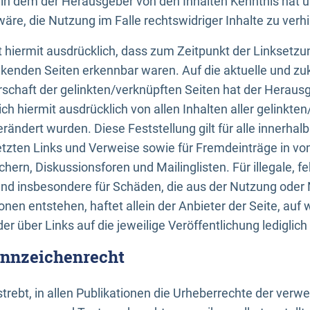
n, in dem der Herausgeber von den Inhalten Kenntnis hat 
re, die Nutzung im Falle rechtswidriger Inhalte zu verh
 hiermit ausdrücklich, dass zum Zeitpunkt der Linksetzun
inkenden Seiten erkennbar waren. Auf die aktuelle und zu
rschaft der gelinkten/verknüpften Seiten hat der Herausge
ich hiermit ausdrücklich von allen Inhalten aller gelinkte
rändert wurden. Diese Feststellung gilt für alle innerhal
tzten Links und Verweise sowie für Fremdeinträge in v
hern, Diskussionsforen und Mailinglisten. Für illegale, f
und insbesondere für Schäden, die aus der Nutzung oder 
nen entstehen, haftet allein der Anbieter der Seite, auf
der über Links auf die jeweilige Veröffentlichung lediglich
ennzeichenrecht
trebt, in allen Publikationen die Urheberrechte der verw