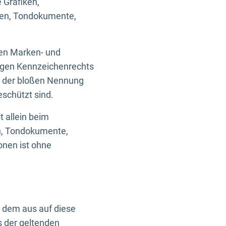
 Grafiken,
ken, Tondokumente,
ten Marken- und
igen Kennzeichenrechts
nd der bloßen Nennung
eschützt sind.
t allein beim
en, Tondokumente,
onen ist ohne
n dem aus auf diese
s der geltenden