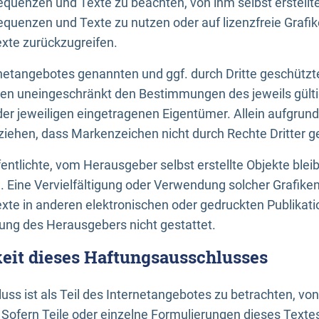
uenzen und Texte zu beachten, von ihm selbst erstellte
uenzen und Texte zu nutzen oder auf lizenzfreie Grafi
xte zurückzugreifen.
ernetangebotes genannten und ggf. durch Dritte geschütz
gen uneingeschränkt den Bestimmungen des jeweils gült
der jeweiligen eingetragenen Eigentümer. Allein aufgru
u ziehen, dass Markenzeichen nicht durch Rechte Dritter g
entlichte, vom Herausgeber selbst erstellte Objekte bleib
. Eine Vervielfältigung oder Verwendung solcher Grafik
te in anderen elektronischen oder gedruckten Publikati
ng des Herausgebers nicht gestattet.
it dieses Haftungsausschlusses
ss ist als Teil des Internetangebotes zu betrachten, vo
 Sofern Teile oder einzelne Formulierungen dieses Texte