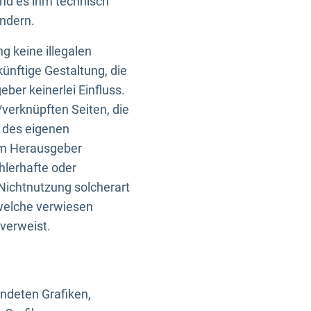
und es ihm technisch
indern.
g keine illegalen
künftige Gestaltung, die
ber keinerlei Einfluss.
n/verknüpften Seiten, die
b des eigenen
om Herausgeber
ehlerhafte oder
Nichtnutzung solcherart
 welche verwiesen
 verweist.
endeten Grafiken,