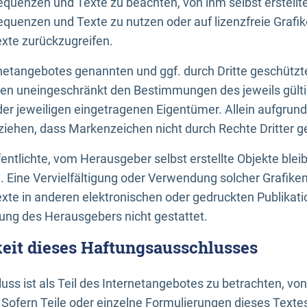
uenzen und Texte zu beachten, von ihm selbst erstellte
uenzen und Texte zu nutzen oder auf lizenzfreie Grafi
xte zurückzugreifen.
ernetangebotes genannten und ggf. durch Dritte geschütz
gen uneingeschränkt den Bestimmungen des jeweils gült
der jeweiligen eingetragenen Eigentümer. Allein aufgru
u ziehen, dass Markenzeichen nicht durch Rechte Dritter g
entlichte, vom Herausgeber selbst erstellte Objekte bleib
. Eine Vervielfältigung oder Verwendung solcher Grafik
te in anderen elektronischen oder gedruckten Publikati
ng des Herausgebers nicht gestattet.
it dieses Haftungsausschlusses
ss ist als Teil des Internetangebotes zu betrachten, vo
 Sofern Teile oder einzelne Formulierungen dieses Texte