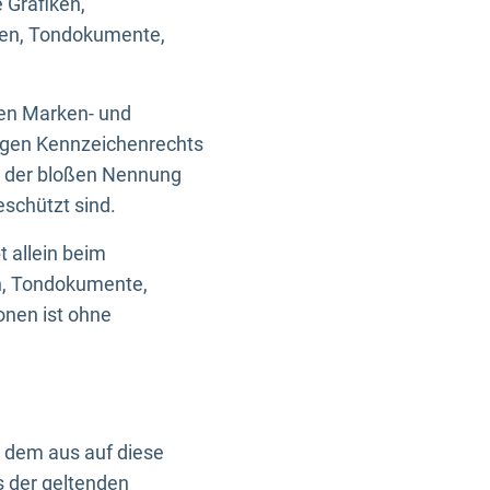
 Grafiken,
ken, Tondokumente,
ten Marken- und
igen Kennzeichenrechts
nd der bloßen Nennung
eschützt sind.
t allein beim
en, Tondokumente,
onen ist ohne
n dem aus auf diese
s der geltenden