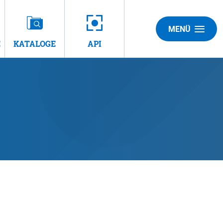
MENÜ
E
KATALOGE
API