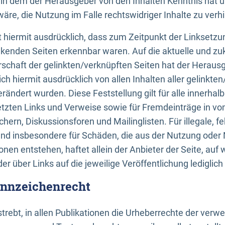
n, in dem der Herausgeber von den Inhalten Kenntnis hat 
re, die Nutzung im Falle rechtswidriger Inhalte zu verh
 hiermit ausdrücklich, dass zum Zeitpunkt der Linksetzun
inkenden Seiten erkennbar waren. Auf die aktuelle und zu
rschaft der gelinkten/verknüpften Seiten hat der Herausge
ich hiermit ausdrücklich von allen Inhalten aller gelinkte
rändert wurden. Diese Feststellung gilt für alle innerhal
tzten Links und Verweise sowie für Fremdeinträge in v
hern, Diskussionsforen und Mailinglisten. Für illegale, f
und insbesondere für Schäden, die aus der Nutzung oder 
nen entstehen, haftet allein der Anbieter der Seite, auf
der über Links auf die jeweilige Veröffentlichung lediglich
ennzeichenrecht
trebt, in allen Publikationen die Urheberrechte der verw