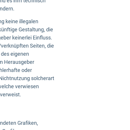
und es ihm technisch
indern.
g keine illegalen
künftige Gestaltung, die
ber keinerlei Einfluss.
n/verknüpften Seiten, die
b des eigenen
om Herausgeber
ehlerhafte oder
Nichtnutzung solcherart
 welche verwiesen
 verweist.
endeten Grafiken,