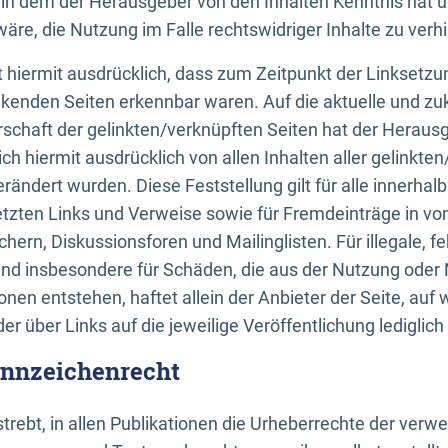
n, in dem der Herausgeber von den Inhalten Kenntnis hat 
re, die Nutzung im Falle rechtswidriger Inhalte zu verh
 hiermit ausdrücklich, dass zum Zeitpunkt der Linksetzun
inkenden Seiten erkennbar waren. Auf die aktuelle und zu
rschaft der gelinkten/verknüpften Seiten hat der Herausge
ich hiermit ausdrücklich von allen Inhalten aller gelinkte
rändert wurden. Diese Feststellung gilt für alle innerhal
tzten Links und Verweise sowie für Fremdeinträge in v
hern, Diskussionsforen und Mailinglisten. Für illegale, f
und insbesondere für Schäden, die aus der Nutzung oder 
nen entstehen, haftet allein der Anbieter der Seite, auf
der über Links auf die jeweilige Veröffentlichung lediglich
ennzeichenrecht
trebt, in allen Publikationen die Urheberrechte der verw