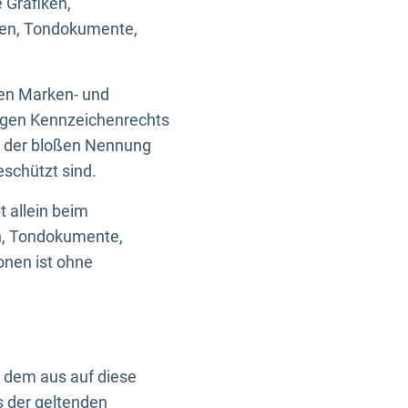
 Grafiken,
ken, Tondokumente,
ten Marken- und
igen Kennzeichenrechts
nd der bloßen Nennung
eschützt sind.
t allein beim
en, Tondokumente,
onen ist ohne
n dem aus auf diese
s der geltenden