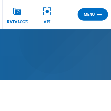
MENÜ
E
KATALOGE
API