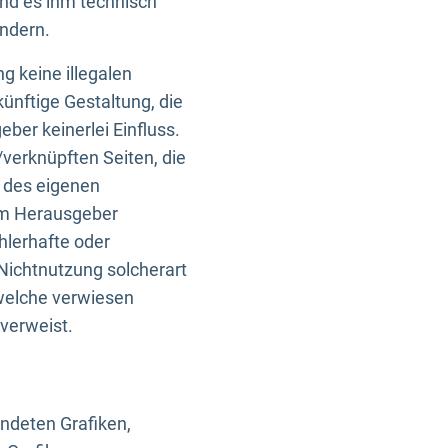
und es ihm technisch
indern.
g keine illegalen
künftige Gestaltung, die
ber keinerlei Einfluss.
n/verknüpften Seiten, die
b des eigenen
om Herausgeber
ehlerhafte oder
Nichtnutzung solcherart
 welche verwiesen
 verweist.
endeten Grafiken,