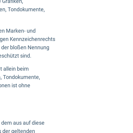
 Grafiken,
ken, Tondokumente,
ten Marken- und
igen Kennzeichenrechts
nd der bloßen Nennung
eschützt sind.
t allein beim
en, Tondokumente,
onen ist ohne
n dem aus auf diese
s der geltenden