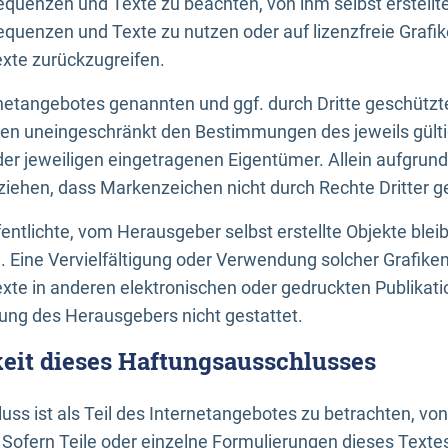
uenzen und Texte zu beachten, von ihm selbst erstellte
uenzen und Texte zu nutzen oder auf lizenzfreie Grafi
xte zurückzugreifen.
ernetangebotes genannten und ggf. durch Dritte geschütz
gen uneingeschränkt den Bestimmungen des jeweils gült
der jeweiligen eingetragenen Eigentümer. Allein aufgru
u ziehen, dass Markenzeichen nicht durch Rechte Dritter g
entlichte, vom Herausgeber selbst erstellte Objekte bleib
. Eine Vervielfältigung oder Verwendung solcher Grafik
te in anderen elektronischen oder gedruckten Publikati
ng des Herausgebers nicht gestattet.
it dieses Haftungsausschlusses
ss ist als Teil des Internetangebotes zu betrachten, vo
 Sofern Teile oder einzelne Formulierungen dieses Texte