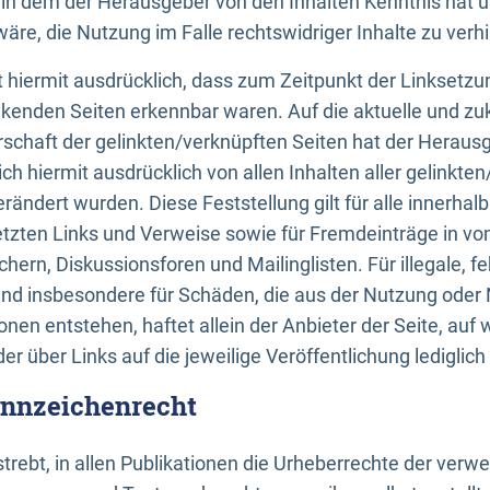
n, in dem der Herausgeber von den Inhalten Kenntnis hat 
re, die Nutzung im Falle rechtswidriger Inhalte zu verh
 hiermit ausdrücklich, dass zum Zeitpunkt der Linksetzun
inkenden Seiten erkennbar waren. Auf die aktuelle und zu
rschaft der gelinkten/verknüpften Seiten hat der Herausge
ich hiermit ausdrücklich von allen Inhalten aller gelinkte
rändert wurden. Diese Feststellung gilt für alle innerhal
tzten Links und Verweise sowie für Fremdeinträge in v
hern, Diskussionsforen und Mailinglisten. Für illegale, f
und insbesondere für Schäden, die aus der Nutzung oder 
nen entstehen, haftet allein der Anbieter der Seite, auf
der über Links auf die jeweilige Veröffentlichung lediglich
ennzeichenrecht
trebt, in allen Publikationen die Urheberrechte der verw