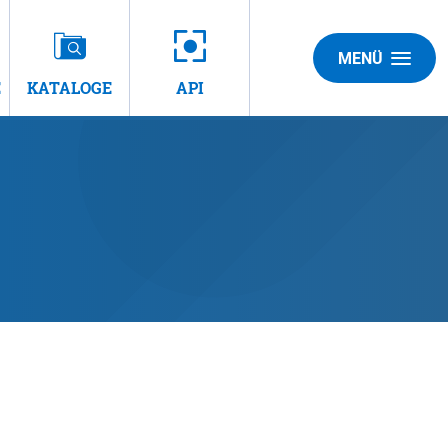
MENÜ
E
KATALOGE
API