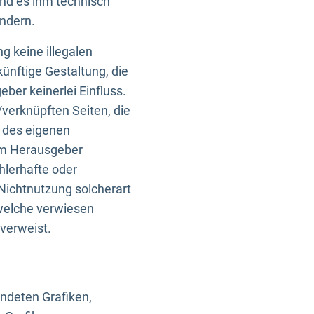
und es ihm technisch
indern.
g keine illegalen
künftige Gestaltung, die
ber keinerlei Einfluss.
n/verknüpften Seiten, die
b des eigenen
om Herausgeber
ehlerhafte oder
Nichtnutzung solcherart
 welche verwiesen
 verweist.
endeten Grafiken,