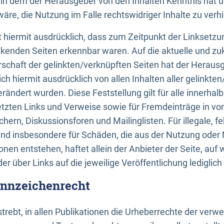
n, in dem der Herausgeber von den Inhalten Kenntnis hat 
re, die Nutzung im Falle rechtswidriger Inhalte zu verh
 hiermit ausdrücklich, dass zum Zeitpunkt der Linksetzun
inkenden Seiten erkennbar waren. Auf die aktuelle und zu
rschaft der gelinkten/verknüpften Seiten hat der Herausge
ich hiermit ausdrücklich von allen Inhalten aller gelinkte
rändert wurden. Diese Feststellung gilt für alle innerhal
tzten Links und Verweise sowie für Fremdeinträge in v
hern, Diskussionsforen und Mailinglisten. Für illegale, f
und insbesondere für Schäden, die aus der Nutzung oder 
nen entstehen, haftet allein der Anbieter der Seite, auf
der über Links auf die jeweilige Veröffentlichung lediglich
ennzeichenrecht
trebt, in allen Publikationen die Urheberrechte der verw