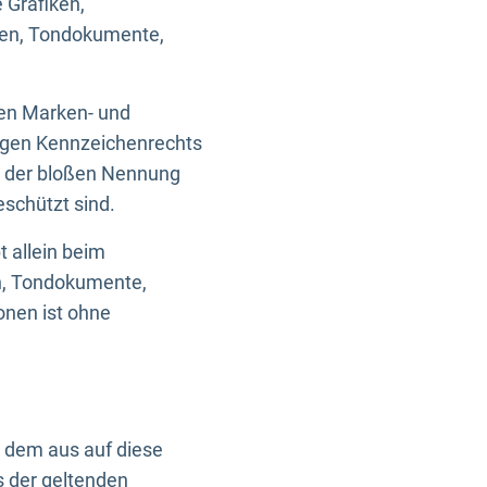
 Grafiken,
ken, Tondokumente,
ten Marken- und
igen Kennzeichenrechts
nd der bloßen Nennung
eschützt sind.
t allein beim
en, Tondokumente,
onen ist ohne
n dem aus auf diese
s der geltenden