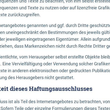
uenzen und Texte zu beachten, von ihm selbst erstellte
uenzen und Texte zu nutzen oder auf lizenzfreie Grafi
xte zurückzugreifen.
ernetangebotes genannten und ggf. durch Dritte geschütz
gen uneingeschränkt den Bestimmungen des jeweils gült
der jeweiligen eingetragenen Eigentümer. Allein aufgru
u ziehen, dass Markenzeichen nicht durch Rechte Dritter g
entlichte, vom Herausgeber selbst erstellte Objekte bleib
. Eine Vervielfältigung oder Verwendung solcher Grafik
te in anderen elektronischen oder gedruckten Publikati
ng des Herausgebers nicht gestattet.
it dieses Haftungsausschlusses
ss ist als Teil des Internetangebotes zu betrachten, vo
 Sofern Teile oder einzelne Formulierungen dieses Texte