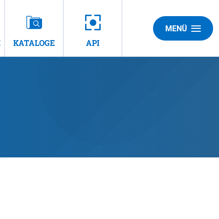
MENÜ
E
KATALOGE
API