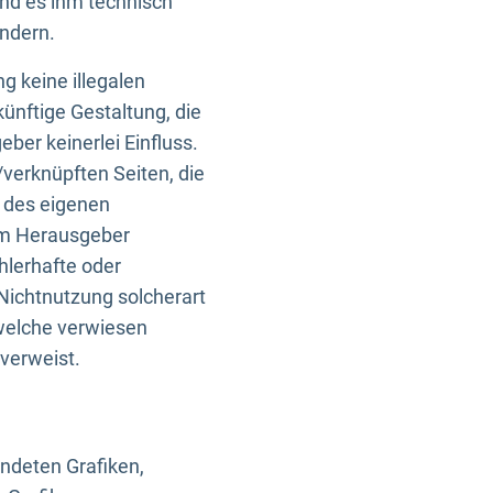
und es ihm technisch
indern.
g keine illegalen
künftige Gestaltung, die
ber keinerlei Einfluss.
n/verknüpften Seiten, die
b des eigenen
om Herausgeber
ehlerhafte oder
Nichtnutzung solcherart
 welche verwiesen
 verweist.
endeten Grafiken,