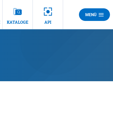
MENÜ
E
KATALOGE
API