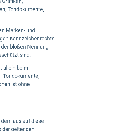
 Grafiken,
ken, Tondokumente,
ten Marken- und
igen Kennzeichenrechts
nd der bloßen Nennung
eschützt sind.
t allein beim
en, Tondokumente,
onen ist ohne
n dem aus auf diese
s der geltenden