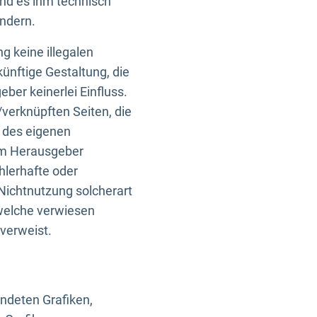
und es ihm technisch
indern.
g keine illegalen
künftige Gestaltung, die
ber keinerlei Einfluss.
n/verknüpften Seiten, die
b des eigenen
om Herausgeber
ehlerhafte oder
Nichtnutzung solcherart
 welche verwiesen
 verweist.
endeten Grafiken,