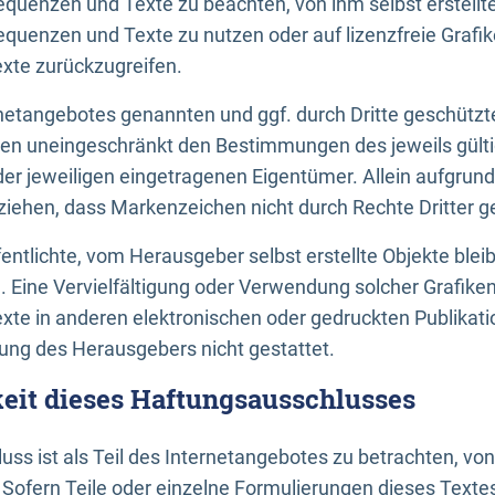
uenzen und Texte zu beachten, von ihm selbst erstellte
uenzen und Texte zu nutzen oder auf lizenzfreie Grafi
xte zurückzugreifen.
ernetangebotes genannten und ggf. durch Dritte geschütz
gen uneingeschränkt den Bestimmungen des jeweils gült
der jeweiligen eingetragenen Eigentümer. Allein aufgru
u ziehen, dass Markenzeichen nicht durch Rechte Dritter g
entlichte, vom Herausgeber selbst erstellte Objekte bleib
. Eine Vervielfältigung oder Verwendung solcher Grafik
te in anderen elektronischen oder gedruckten Publikati
ng des Herausgebers nicht gestattet.
it dieses Haftungsausschlusses
ss ist als Teil des Internetangebotes zu betrachten, vo
 Sofern Teile oder einzelne Formulierungen dieses Texte