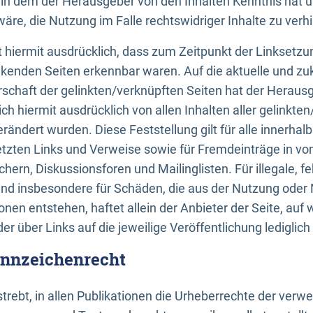
n, in dem der Herausgeber von den Inhalten Kenntnis hat 
re, die Nutzung im Falle rechtswidriger Inhalte zu verh
 hiermit ausdrücklich, dass zum Zeitpunkt der Linksetzun
inkenden Seiten erkennbar waren. Auf die aktuelle und zu
rschaft der gelinkten/verknüpften Seiten hat der Herausge
ich hiermit ausdrücklich von allen Inhalten aller gelinkte
rändert wurden. Diese Feststellung gilt für alle innerhal
tzten Links und Verweise sowie für Fremdeinträge in v
hern, Diskussionsforen und Mailinglisten. Für illegale, f
und insbesondere für Schäden, die aus der Nutzung oder 
nen entstehen, haftet allein der Anbieter der Seite, auf
der über Links auf die jeweilige Veröffentlichung lediglich
ennzeichenrecht
trebt, in allen Publikationen die Urheberrechte der verw