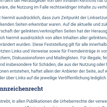
n, in dem der Herausgeber von den Inhalten Kenntnis hat 
re, die Nutzung im Falle rechtswidriger Inhalte zu verh
 hiermit ausdrücklich, dass zum Zeitpunkt der Linksetzun
inkenden Seiten erkennbar waren. Auf die aktuelle und zu
rschaft der gelinkten/verknüpften Seiten hat der Herausge
ich hiermit ausdrücklich von allen Inhalten aller gelinkte
rändert wurden. Diese Feststellung gilt für alle innerhal
tzten Links und Verweise sowie für Fremdeinträge in v
hern, Diskussionsforen und Mailinglisten. Für illegale, f
und insbesondere für Schäden, die aus der Nutzung oder 
nen entstehen, haftet allein der Anbieter der Seite, auf
der über Links auf die jeweilige Veröffentlichung lediglich
ennzeichenrecht
trebt, in allen Publikationen die Urheberrechte der verw