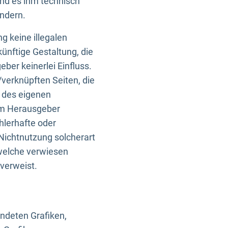
und es ihm technisch
indern.
g keine illegalen
künftige Gestaltung, die
ber keinerlei Einfluss.
n/verknüpften Seiten, die
b des eigenen
om Herausgeber
ehlerhafte oder
Nichtnutzung solcherart
 welche verwiesen
 verweist.
endeten Grafiken,