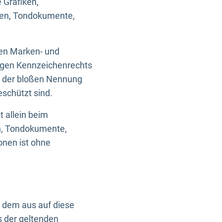
 Grafiken,
ken, Tondokumente,
ten Marken- und
igen Kennzeichenrechts
nd der bloßen Nennung
eschützt sind.
t allein beim
en, Tondokumente,
onen ist ohne
n dem aus auf diese
s der geltenden