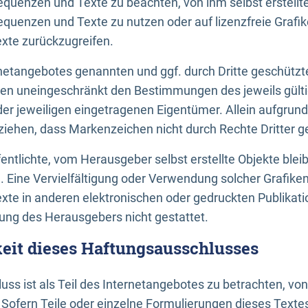
uenzen und Texte zu beachten, von ihm selbst erstellte
uenzen und Texte zu nutzen oder auf lizenzfreie Grafi
xte zurückzugreifen.
ernetangebotes genannten und ggf. durch Dritte geschütz
gen uneingeschränkt den Bestimmungen des jeweils gült
der jeweiligen eingetragenen Eigentümer. Allein aufgru
u ziehen, dass Markenzeichen nicht durch Rechte Dritter g
entlichte, vom Herausgeber selbst erstellte Objekte bleib
. Eine Vervielfältigung oder Verwendung solcher Grafik
te in anderen elektronischen oder gedruckten Publikati
ng des Herausgebers nicht gestattet.
it dieses Haftungsausschlusses
ss ist als Teil des Internetangebotes zu betrachten, vo
 Sofern Teile oder einzelne Formulierungen dieses Texte