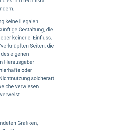
und es ihm technisch
indern.
g keine illegalen
künftige Gestaltung, die
ber keinerlei Einfluss.
n/verknüpften Seiten, die
b des eigenen
om Herausgeber
ehlerhafte oder
Nichtnutzung solcherart
 welche verwiesen
 verweist.
endeten Grafiken,