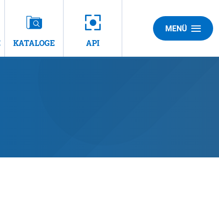
MENÜ
E
KATALOGE
API