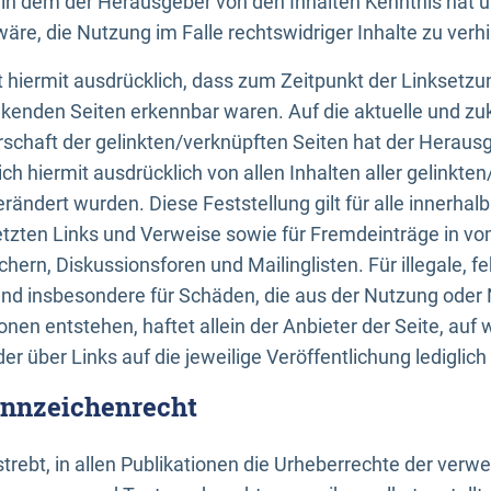
n, in dem der Herausgeber von den Inhalten Kenntnis hat 
re, die Nutzung im Falle rechtswidriger Inhalte zu verh
 hiermit ausdrücklich, dass zum Zeitpunkt der Linksetzun
inkenden Seiten erkennbar waren. Auf die aktuelle und zu
rschaft der gelinkten/verknüpften Seiten hat der Herausge
ich hiermit ausdrücklich von allen Inhalten aller gelinkte
rändert wurden. Diese Feststellung gilt für alle innerhal
tzten Links und Verweise sowie für Fremdeinträge in v
hern, Diskussionsforen und Mailinglisten. Für illegale, f
und insbesondere für Schäden, die aus der Nutzung oder 
nen entstehen, haftet allein der Anbieter der Seite, auf
der über Links auf die jeweilige Veröffentlichung lediglich
ennzeichenrecht
trebt, in allen Publikationen die Urheberrechte der verw