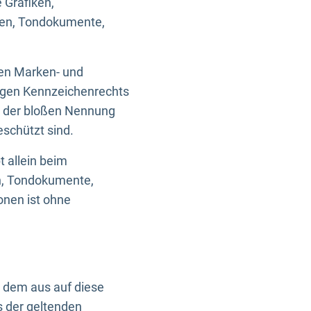
 Grafiken,
ken, Tondokumente,
ten Marken- und
igen Kennzeichenrechts
nd der bloßen Nennung
eschützt sind.
t allein beim
en, Tondokumente,
onen ist ohne
n dem aus auf diese
s der geltenden