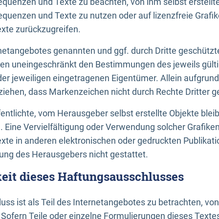
uenzen und Texte zu beachten, von ihm selbst erstellte
uenzen und Texte zu nutzen oder auf lizenzfreie Grafi
xte zurückzugreifen.
ernetangebotes genannten und ggf. durch Dritte geschütz
gen uneingeschränkt den Bestimmungen des jeweils gült
der jeweiligen eingetragenen Eigentümer. Allein aufgru
u ziehen, dass Markenzeichen nicht durch Rechte Dritter g
entlichte, vom Herausgeber selbst erstellte Objekte bleib
. Eine Vervielfältigung oder Verwendung solcher Grafik
te in anderen elektronischen oder gedruckten Publikati
ng des Herausgebers nicht gestattet.
it dieses Haftungsausschlusses
ss ist als Teil des Internetangebotes zu betrachten, vo
 Sofern Teile oder einzelne Formulierungen dieses Texte