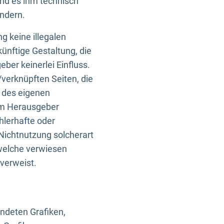
und es ihm technisch
indern.
g keine illegalen
künftige Gestaltung, die
ber keinerlei Einfluss.
n/verknüpften Seiten, die
b des eigenen
om Herausgeber
ehlerhafte oder
Nichtnutzung solcherart
 welche verwiesen
 verweist.
endeten Grafiken,