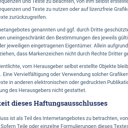
uenzen und Texte zu beachten, von ihm selbst erstellte
uenzen und Texte zu nutzen oder auf lizenzfreie Grafi
xte zurückzugreifen.
ernetangebotes genannten und ggf. durch Dritte geschütz
gen uneingeschränkt den Bestimmungen des jeweils gült
der jeweiligen eingetragenen Eigentümer. Allein aufgru
u ziehen, dass Markenzeichen nicht durch Rechte Dritter g
entlichte, vom Herausgeber selbst erstellte Objekte bleib
. Eine Vervielfältigung oder Verwendung solcher Grafik
te in anderen elektronischen oder gedruckten Publikati
ng des Herausgebers nicht gestattet.
it dieses Haftungsausschlusses
ss ist als Teil des Internetangebotes zu betrachten, vo
 Sofern Teile oder einzelne Formulierungen dieses Texte