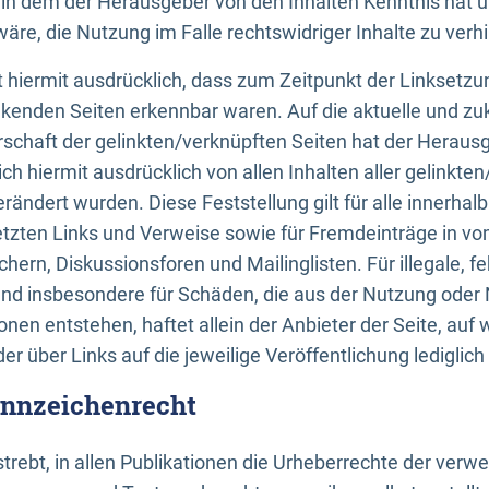
n, in dem der Herausgeber von den Inhalten Kenntnis hat 
re, die Nutzung im Falle rechtswidriger Inhalte zu verh
 hiermit ausdrücklich, dass zum Zeitpunkt der Linksetzun
inkenden Seiten erkennbar waren. Auf die aktuelle und zu
rschaft der gelinkten/verknüpften Seiten hat der Herausge
ich hiermit ausdrücklich von allen Inhalten aller gelinkte
rändert wurden. Diese Feststellung gilt für alle innerhal
tzten Links und Verweise sowie für Fremdeinträge in v
hern, Diskussionsforen und Mailinglisten. Für illegale, f
und insbesondere für Schäden, die aus der Nutzung oder 
nen entstehen, haftet allein der Anbieter der Seite, auf
der über Links auf die jeweilige Veröffentlichung lediglich
ennzeichenrecht
trebt, in allen Publikationen die Urheberrechte der verw