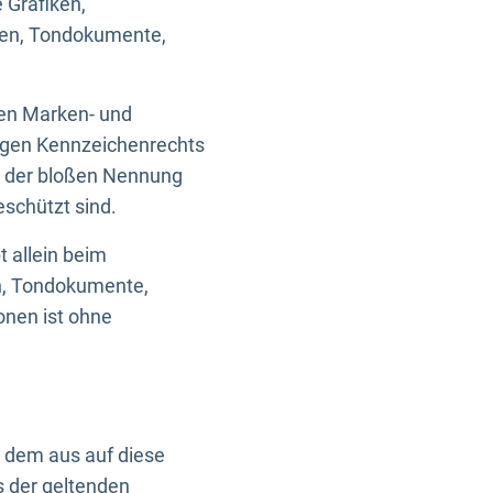
 Grafiken,
ken, Tondokumente,
ten Marken- und
igen Kennzeichenrechts
nd der bloßen Nennung
eschützt sind.
t allein beim
en, Tondokumente,
onen ist ohne
n dem aus auf diese
s der geltenden