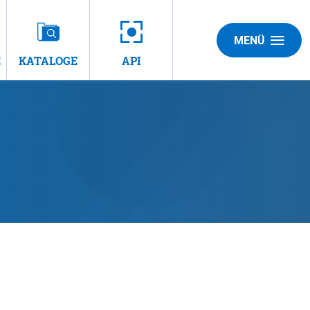
MENÜ
E
KATALOGE
API