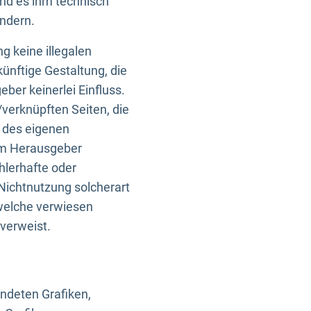
und es ihm technisch
indern.
g keine illegalen
künftige Gestaltung, die
ber keinerlei Einfluss.
n/verknüpften Seiten, die
b des eigenen
om Herausgeber
ehlerhafte oder
Nichtnutzung solcherart
 welche verwiesen
 verweist.
endeten Grafiken,