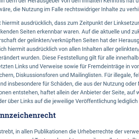
n, in dem der Herausgeber von den Inhalten Kenntnis hat 
re, die Nutzung im Falle rechtswidriger Inhalte zu verh
 hiermit ausdrücklich, dass zum Zeitpunkt der Linksetzun
inkenden Seiten erkennbar waren. Auf die aktuelle und zu
rschaft der gelinkten/verknüpften Seiten hat der Herausge
ich hiermit ausdrücklich von allen Inhalten aller gelinkte
rändert wurden. Diese Feststellung gilt für alle innerhal
tzten Links und Verweise sowie für Fremdeinträge in v
hern, Diskussionsforen und Mailinglisten. Für illegale, f
und insbesondere für Schäden, die aus der Nutzung oder 
nen entstehen, haftet allein der Anbieter der Seite, auf
der über Links auf die jeweilige Veröffentlichung lediglich
ennzeichenrecht
trebt, in allen Publikationen die Urheberrechte der verw