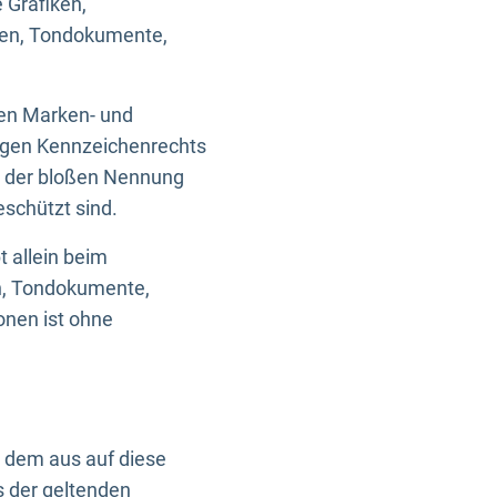
 Grafiken,
ken, Tondokumente,
ten Marken- und
igen Kennzeichenrechts
nd der bloßen Nennung
eschützt sind.
t allein beim
en, Tondokumente,
onen ist ohne
n dem aus auf diese
s der geltenden