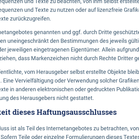
uenzen und Texte zu beachten, von ihm selbst erstellte
uenzen und Texte zu nutzen oder auf lizenzfreie Grafi
xte zurückzugreifen.
ernetangebotes genannten und ggf. durch Dritte geschütz
gen uneingeschränkt den Bestimmungen des jeweils gült
der jeweiligen eingetragenen Eigentümer. Allein aufgru
u ziehen, dass Markenzeichen nicht durch Rechte Dritter g
entlichte, vom Herausgeber selbst erstellte Objekte bleib
. Eine Vervielfältigung oder Verwendung solcher Grafik
te in anderen elektronischen oder gedruckten Publikati
ng des Herausgebers nicht gestattet.
it dieses Haftungsausschlusses
ss ist als Teil des Internetangebotes zu betrachten, vo
 Sofern Teile oder einzelne Formulierungen dieses Texte