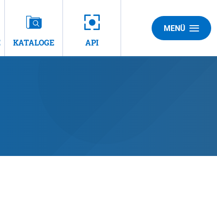
MENÜ
E
KATALOGE
API