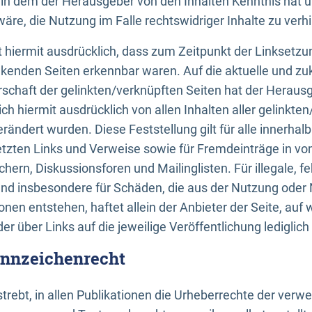
n, in dem der Herausgeber von den Inhalten Kenntnis hat 
re, die Nutzung im Falle rechtswidriger Inhalte zu verh
 hiermit ausdrücklich, dass zum Zeitpunkt der Linksetzun
inkenden Seiten erkennbar waren. Auf die aktuelle und zu
rschaft der gelinkten/verknüpften Seiten hat der Herausge
ich hiermit ausdrücklich von allen Inhalten aller gelinkte
rändert wurden. Diese Feststellung gilt für alle innerhal
tzten Links und Verweise sowie für Fremdeinträge in v
hern, Diskussionsforen und Mailinglisten. Für illegale, f
und insbesondere für Schäden, die aus der Nutzung oder 
nen entstehen, haftet allein der Anbieter der Seite, auf
der über Links auf die jeweilige Veröffentlichung lediglich
ennzeichenrecht
trebt, in allen Publikationen die Urheberrechte der verw