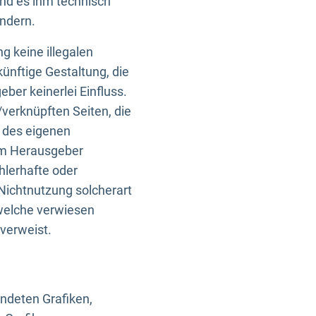
und es ihm technisch
indern.
g keine illegalen
künftige Gestaltung, die
ber keinerlei Einfluss.
n/verknüpften Seiten, die
b des eigenen
om Herausgeber
ehlerhafte oder
Nichtnutzung solcherart
 welche verwiesen
 verweist.
endeten Grafiken,