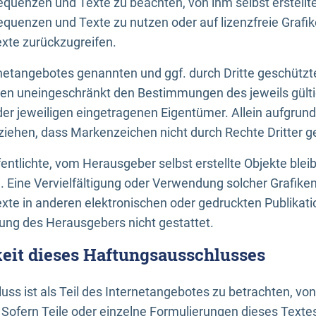
uenzen und Texte zu beachten, von ihm selbst erstellte
uenzen und Texte zu nutzen oder auf lizenzfreie Grafi
xte zurückzugreifen.
ernetangebotes genannten und ggf. durch Dritte geschütz
gen uneingeschränkt den Bestimmungen des jeweils gült
der jeweiligen eingetragenen Eigentümer. Allein aufgru
u ziehen, dass Markenzeichen nicht durch Rechte Dritter g
entlichte, vom Herausgeber selbst erstellte Objekte bleib
. Eine Vervielfältigung oder Verwendung solcher Grafik
te in anderen elektronischen oder gedruckten Publikati
ng des Herausgebers nicht gestattet.
it dieses Haftungsausschlusses
ss ist als Teil des Internetangebotes zu betrachten, vo
 Sofern Teile oder einzelne Formulierungen dieses Texte