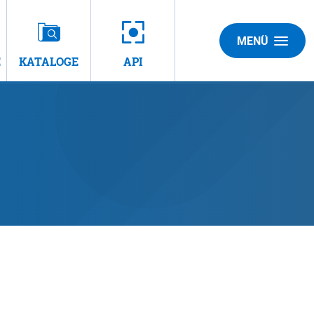
MENÜ
E
KATALOGE
API