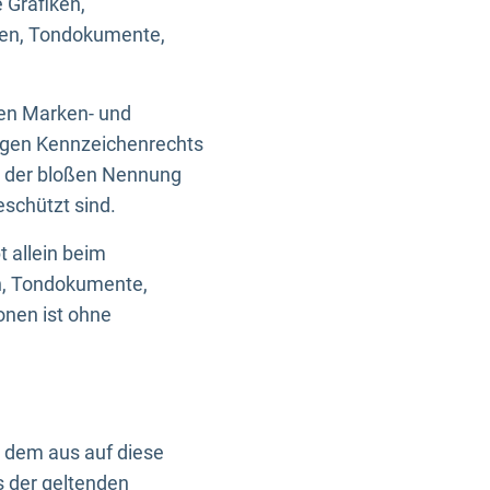
 Grafiken,
ken, Tondokumente,
ten Marken- und
igen Kennzeichenrechts
nd der bloßen Nennung
eschützt sind.
t allein beim
en, Tondokumente,
onen ist ohne
n dem aus auf diese
s der geltenden