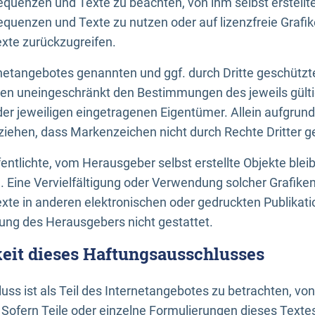
uenzen und Texte zu beachten, von ihm selbst erstellte
uenzen und Texte zu nutzen oder auf lizenzfreie Grafi
xte zurückzugreifen.
ernetangebotes genannten und ggf. durch Dritte geschütz
gen uneingeschränkt den Bestimmungen des jeweils gült
der jeweiligen eingetragenen Eigentümer. Allein aufgru
u ziehen, dass Markenzeichen nicht durch Rechte Dritter g
entlichte, vom Herausgeber selbst erstellte Objekte bleib
. Eine Vervielfältigung oder Verwendung solcher Grafik
te in anderen elektronischen oder gedruckten Publikati
ng des Herausgebers nicht gestattet.
it dieses Haftungsausschlusses
ss ist als Teil des Internetangebotes zu betrachten, vo
 Sofern Teile oder einzelne Formulierungen dieses Texte