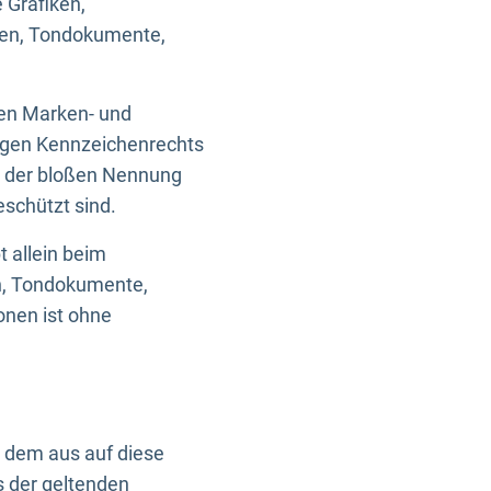
 Grafiken,
ken, Tondokumente,
ten Marken- und
igen Kennzeichenrechts
nd der bloßen Nennung
eschützt sind.
t allein beim
en, Tondokumente,
onen ist ohne
n dem aus auf diese
s der geltenden