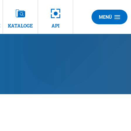
MENÜ
E
KATALOGE
API