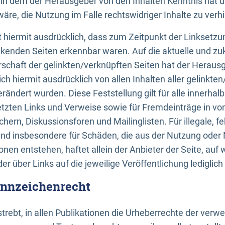
n, in dem der Herausgeber von den Inhalten Kenntnis hat 
re, die Nutzung im Falle rechtswidriger Inhalte zu verh
 hiermit ausdrücklich, dass zum Zeitpunkt der Linksetzun
inkenden Seiten erkennbar waren. Auf die aktuelle und zu
rschaft der gelinkten/verknüpften Seiten hat der Herausge
ich hiermit ausdrücklich von allen Inhalten aller gelinkte
rändert wurden. Diese Feststellung gilt für alle innerhal
tzten Links und Verweise sowie für Fremdeinträge in v
hern, Diskussionsforen und Mailinglisten. Für illegale, f
und insbesondere für Schäden, die aus der Nutzung oder 
nen entstehen, haftet allein der Anbieter der Seite, auf
der über Links auf die jeweilige Veröffentlichung lediglich
ennzeichenrecht
trebt, in allen Publikationen die Urheberrechte der verw