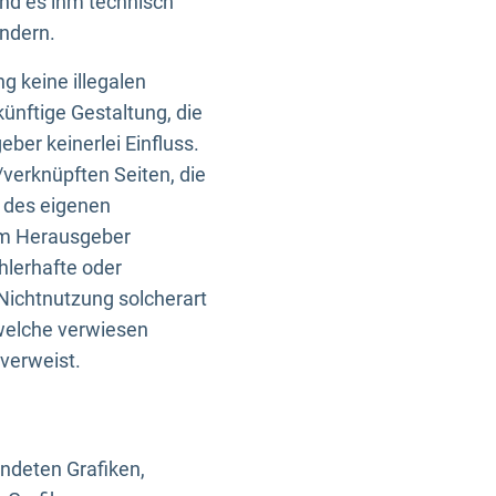
und es ihm technisch
indern.
g keine illegalen
künftige Gestaltung, die
ber keinerlei Einfluss.
n/verknüpften Seiten, die
b des eigenen
om Herausgeber
ehlerhafte oder
Nichtnutzung solcherart
 welche verwiesen
 verweist.
endeten Grafiken,