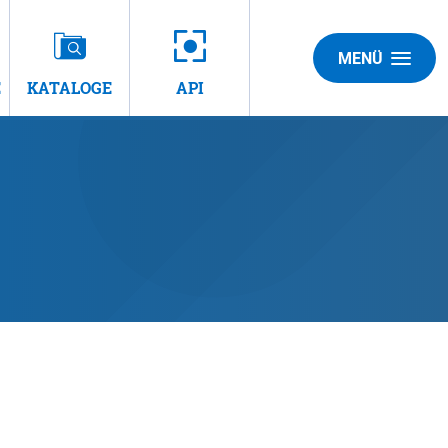
MENÜ
E
KATALOGE
API