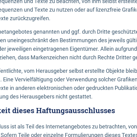
uenzen und Texte zu beachten, von ihm selbst erstellte
uenzen und Texte zu nutzen oder auf lizenzfreie Grafi
xte zurückzugreifen.
ernetangebotes genannten und ggf. durch Dritte geschütz
gen uneingeschränkt den Bestimmungen des jeweils gült
der jeweiligen eingetragenen Eigentümer. Allein aufgru
u ziehen, dass Markenzeichen nicht durch Rechte Dritter g
entlichte, vom Herausgeber selbst erstellte Objekte bleib
. Eine Vervielfältigung oder Verwendung solcher Grafik
te in anderen elektronischen oder gedruckten Publikati
ng des Herausgebers nicht gestattet.
it dieses Haftungsausschlusses
ss ist als Teil des Internetangebotes zu betrachten, vo
 Sofern Teile oder einzelne Formulierungen dieses Texte