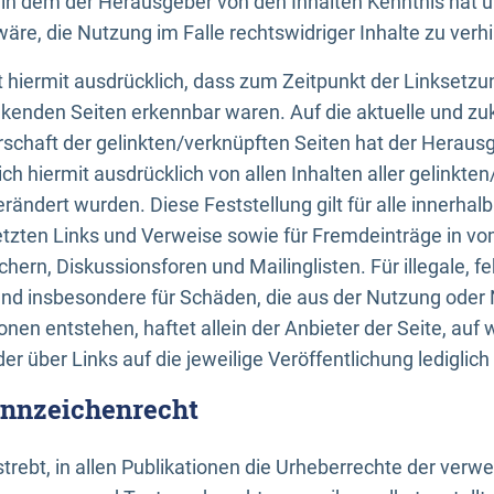
n, in dem der Herausgeber von den Inhalten Kenntnis hat 
re, die Nutzung im Falle rechtswidriger Inhalte zu verh
 hiermit ausdrücklich, dass zum Zeitpunkt der Linksetzun
inkenden Seiten erkennbar waren. Auf die aktuelle und zu
rschaft der gelinkten/verknüpften Seiten hat der Herausge
ich hiermit ausdrücklich von allen Inhalten aller gelinkte
rändert wurden. Diese Feststellung gilt für alle innerhal
tzten Links und Verweise sowie für Fremdeinträge in v
hern, Diskussionsforen und Mailinglisten. Für illegale, f
und insbesondere für Schäden, die aus der Nutzung oder 
nen entstehen, haftet allein der Anbieter der Seite, auf
der über Links auf die jeweilige Veröffentlichung lediglich
ennzeichenrecht
trebt, in allen Publikationen die Urheberrechte der verw