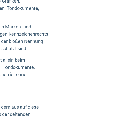
 Grafiken,
ken, Tondokumente,
ten Marken- und
igen Kennzeichenrechts
nd der bloßen Nennung
eschützt sind.
t allein beim
en, Tondokumente,
onen ist ohne
n dem aus auf diese
s der geltenden