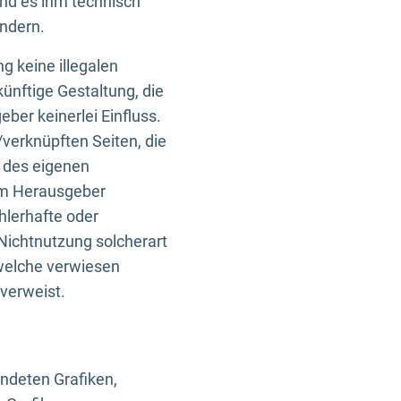
und es ihm technisch
indern.
g keine illegalen
künftige Gestaltung, die
ber keinerlei Einfluss.
n/verknüpften Seiten, die
b des eigenen
om Herausgeber
ehlerhafte oder
Nichtnutzung solcherart
 welche verwiesen
 verweist.
endeten Grafiken,