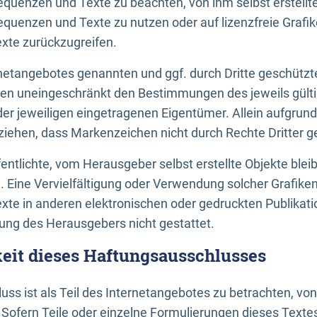
uenzen und Texte zu beachten, von ihm selbst erstellte
uenzen und Texte zu nutzen oder auf lizenzfreie Grafi
xte zurückzugreifen.
ernetangebotes genannten und ggf. durch Dritte geschütz
gen uneingeschränkt den Bestimmungen des jeweils gült
der jeweiligen eingetragenen Eigentümer. Allein aufgru
u ziehen, dass Markenzeichen nicht durch Rechte Dritter g
entlichte, vom Herausgeber selbst erstellte Objekte bleib
. Eine Vervielfältigung oder Verwendung solcher Grafik
te in anderen elektronischen oder gedruckten Publikati
ng des Herausgebers nicht gestattet.
it dieses Haftungsausschlusses
ss ist als Teil des Internetangebotes zu betrachten, vo
 Sofern Teile oder einzelne Formulierungen dieses Texte