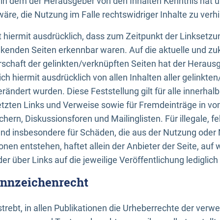
n, in dem der Herausgeber von den Inhalten Kenntnis hat 
re, die Nutzung im Falle rechtswidriger Inhalte zu verh
 hiermit ausdrücklich, dass zum Zeitpunkt der Linksetzun
inkenden Seiten erkennbar waren. Auf die aktuelle und zu
rschaft der gelinkten/verknüpften Seiten hat der Herausge
ich hiermit ausdrücklich von allen Inhalten aller gelinkte
rändert wurden. Diese Feststellung gilt für alle innerhal
tzten Links und Verweise sowie für Fremdeinträge in v
hern, Diskussionsforen und Mailinglisten. Für illegale, f
und insbesondere für Schäden, die aus der Nutzung oder 
nen entstehen, haftet allein der Anbieter der Seite, auf
der über Links auf die jeweilige Veröffentlichung lediglich
ennzeichenrecht
trebt, in allen Publikationen die Urheberrechte der verw