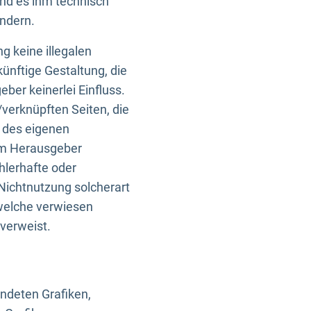
und es ihm technisch
indern.
g keine illegalen
künftige Gestaltung, die
ber keinerlei Einfluss.
n/verknüpften Seiten, die
b des eigenen
om Herausgeber
ehlerhafte oder
Nichtnutzung solcherart
 welche verwiesen
 verweist.
endeten Grafiken,