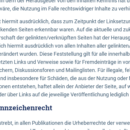
n, in dem der Herausgeber von den Inhalten Kenntnis hat 
re, die Nutzung im Falle rechtswidriger Inhalte zu verh
 hiermit ausdrücklich, dass zum Zeitpunkt der Linksetzun
inkenden Seiten erkennbar waren. Auf die aktuelle und zu
rschaft der gelinkten/verknüpften Seiten hat der Herausge
ich hiermit ausdrücklich von allen Inhalten aller gelinkte
rändert wurden. Diese Feststellung gilt für alle innerhal
tzten Links und Verweise sowie für Fremdeinträge in v
hern, Diskussionsforen und Mailinglisten. Für illegale, f
und insbesondere für Schäden, die aus der Nutzung oder 
nen entstehen, haftet allein der Anbieter der Seite, auf
der über Links auf die jeweilige Veröffentlichung lediglich
ennzeichenrecht
trebt, in allen Publikationen die Urheberrechte der verw