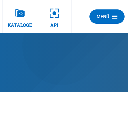
MENÜ
E
KATALOGE
API