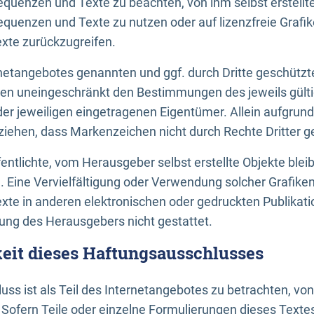
uenzen und Texte zu beachten, von ihm selbst erstellte
uenzen und Texte zu nutzen oder auf lizenzfreie Grafi
xte zurückzugreifen.
ernetangebotes genannten und ggf. durch Dritte geschütz
gen uneingeschränkt den Bestimmungen des jeweils gült
der jeweiligen eingetragenen Eigentümer. Allein aufgru
u ziehen, dass Markenzeichen nicht durch Rechte Dritter g
entlichte, vom Herausgeber selbst erstellte Objekte bleib
. Eine Vervielfältigung oder Verwendung solcher Grafik
te in anderen elektronischen oder gedruckten Publikati
ng des Herausgebers nicht gestattet.
it dieses Haftungsausschlusses
ss ist als Teil des Internetangebotes zu betrachten, vo
 Sofern Teile oder einzelne Formulierungen dieses Texte