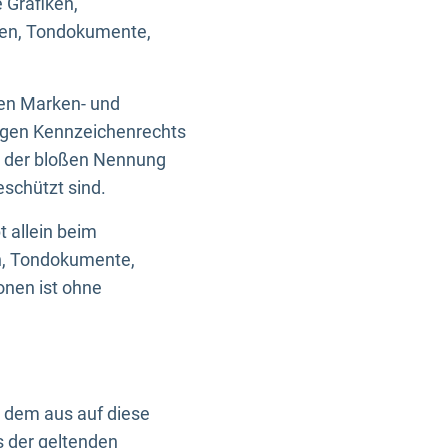
 Grafiken,
ken, Tondokumente,
ten Marken- und
igen Kennzeichenrechts
nd der bloßen Nennung
eschützt sind.
t allein beim
en, Tondokumente,
onen ist ohne
n dem aus auf diese
s der geltenden