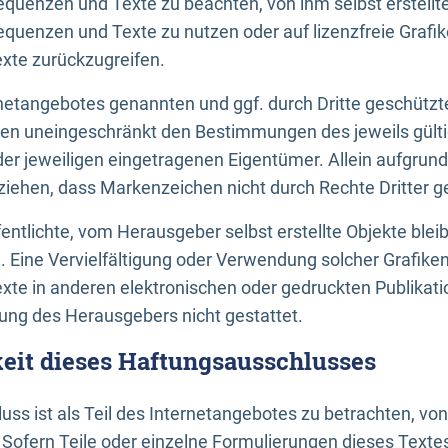
uenzen und Texte zu beachten, von ihm selbst erstellte
uenzen und Texte zu nutzen oder auf lizenzfreie Grafi
xte zurückzugreifen.
ernetangebotes genannten und ggf. durch Dritte geschütz
gen uneingeschränkt den Bestimmungen des jeweils gült
der jeweiligen eingetragenen Eigentümer. Allein aufgru
u ziehen, dass Markenzeichen nicht durch Rechte Dritter g
entlichte, vom Herausgeber selbst erstellte Objekte bleib
. Eine Vervielfältigung oder Verwendung solcher Grafik
te in anderen elektronischen oder gedruckten Publikati
ng des Herausgebers nicht gestattet.
it dieses Haftungsausschlusses
ss ist als Teil des Internetangebotes zu betrachten, vo
 Sofern Teile oder einzelne Formulierungen dieses Texte