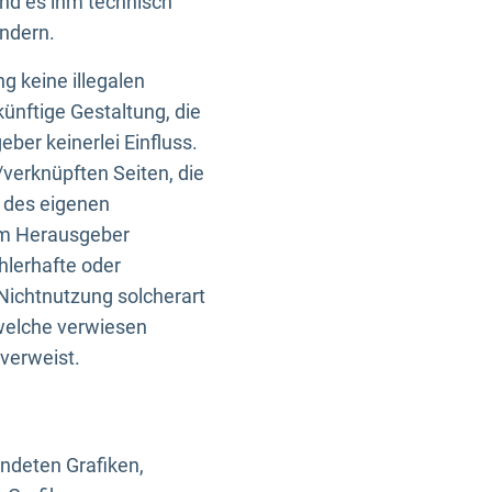
und es ihm technisch
indern.
g keine illegalen
künftige Gestaltung, die
ber keinerlei Einfluss.
n/verknüpften Seiten, die
b des eigenen
om Herausgeber
ehlerhafte oder
Nichtnutzung solcherart
 welche verwiesen
 verweist.
endeten Grafiken,