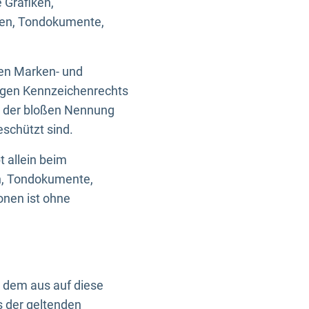
 Grafiken,
ken, Tondokumente,
ten Marken- und
igen Kennzeichenrechts
nd der bloßen Nennung
eschützt sind.
t allein beim
en, Tondokumente,
onen ist ohne
n dem aus auf diese
s der geltenden