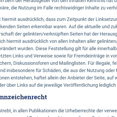
n, in dem der Herausgeber von den Inhalten Kenntnis hat 
re, die Nutzung im Falle rechtswidriger Inhalte zu verh
 hiermit ausdrücklich, dass zum Zeitpunkt der Linksetzun
inkenden Seiten erkennbar waren. Auf die aktuelle und zu
rschaft der gelinkten/verknüpften Seiten hat der Herausge
ich hiermit ausdrücklich von allen Inhalten aller gelinkte
rändert wurden. Diese Feststellung gilt für alle innerhal
tzten Links und Verweise sowie für Fremdeinträge in v
hern, Diskussionsforen und Mailinglisten. Für illegale, f
und insbesondere für Schäden, die aus der Nutzung oder 
nen entstehen, haftet allein der Anbieter der Seite, auf
der über Links auf die jeweilige Veröffentlichung lediglich
ennzeichenrecht
trebt, in allen Publikationen die Urheberrechte der verw