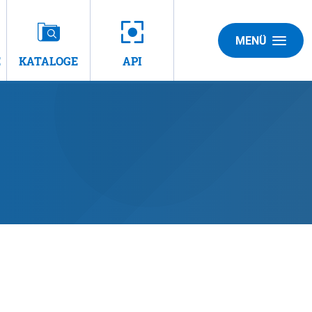
MENÜ
E
KATALOGE
API