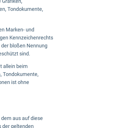
 Grafiken,
ken, Tondokumente,
ten Marken- und
igen Kennzeichenrechts
nd der bloßen Nennung
eschützt sind.
t allein beim
en, Tondokumente,
onen ist ohne
n dem aus auf diese
s der geltenden