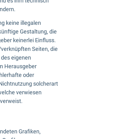
und es ihm technisch
indern.
g keine illegalen
künftige Gestaltung, die
ber keinerlei Einfluss.
n/verknüpften Seiten, die
b des eigenen
om Herausgeber
ehlerhafte oder
Nichtnutzung solcherart
 welche verwiesen
 verweist.
endeten Grafiken,