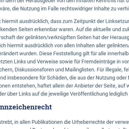
n, in dem der Herausgeber von den Inhalten Kenntnis hat 
re, die Nutzung im Falle rechtswidriger Inhalte zu verh
 hiermit ausdrücklich, dass zum Zeitpunkt der Linksetzun
inkenden Seiten erkennbar waren. Auf die aktuelle und zu
rschaft der gelinkten/verknüpften Seiten hat der Herausge
ich hiermit ausdrücklich von allen Inhalten aller gelinkte
rändert wurden. Diese Feststellung gilt für alle innerhal
tzten Links und Verweise sowie für Fremdeinträge in v
hern, Diskussionsforen und Mailinglisten. Für illegale, f
und insbesondere für Schäden, die aus der Nutzung oder 
nen entstehen, haftet allein der Anbieter der Seite, auf
der über Links auf die jeweilige Veröffentlichung lediglich
ennzeichenrecht
trebt, in allen Publikationen die Urheberrechte der verw