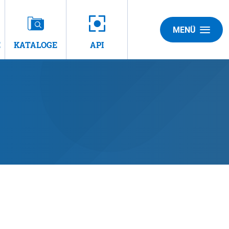
MENÜ
E
KATALOGE
API