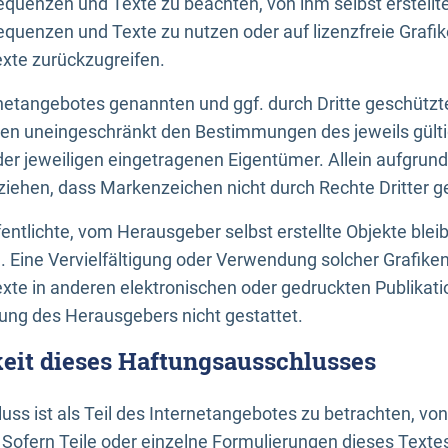
uenzen und Texte zu beachten, von ihm selbst erstellte
uenzen und Texte zu nutzen oder auf lizenzfreie Grafi
xte zurückzugreifen.
ernetangebotes genannten und ggf. durch Dritte geschütz
gen uneingeschränkt den Bestimmungen des jeweils gült
der jeweiligen eingetragenen Eigentümer. Allein aufgru
u ziehen, dass Markenzeichen nicht durch Rechte Dritter g
entlichte, vom Herausgeber selbst erstellte Objekte bleib
. Eine Vervielfältigung oder Verwendung solcher Grafik
te in anderen elektronischen oder gedruckten Publikati
ng des Herausgebers nicht gestattet.
it dieses Haftungsausschlusses
ss ist als Teil des Internetangebotes zu betrachten, vo
 Sofern Teile oder einzelne Formulierungen dieses Texte