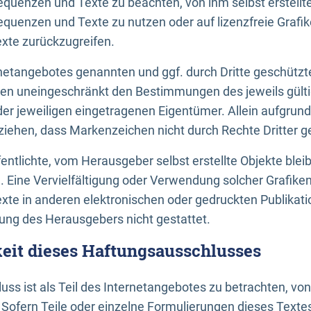
uenzen und Texte zu beachten, von ihm selbst erstellte
uenzen und Texte zu nutzen oder auf lizenzfreie Grafi
xte zurückzugreifen.
ernetangebotes genannten und ggf. durch Dritte geschütz
gen uneingeschränkt den Bestimmungen des jeweils gült
der jeweiligen eingetragenen Eigentümer. Allein aufgru
u ziehen, dass Markenzeichen nicht durch Rechte Dritter g
entlichte, vom Herausgeber selbst erstellte Objekte bleib
. Eine Vervielfältigung oder Verwendung solcher Grafik
te in anderen elektronischen oder gedruckten Publikati
ng des Herausgebers nicht gestattet.
it dieses Haftungsausschlusses
ss ist als Teil des Internetangebotes zu betrachten, vo
 Sofern Teile oder einzelne Formulierungen dieses Texte