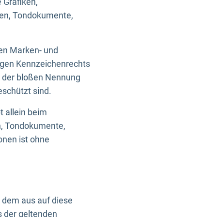
 Grafiken,
ken, Tondokumente,
ten Marken- und
igen Kennzeichenrechts
nd der bloßen Nennung
eschützt sind.
t allein beim
en, Tondokumente,
onen ist ohne
n dem aus auf diese
s der geltenden