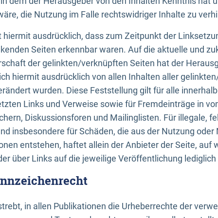
n, in dem der Herausgeber von den Inhalten Kenntnis hat 
re, die Nutzung im Falle rechtswidriger Inhalte zu verh
 hiermit ausdrücklich, dass zum Zeitpunkt der Linksetzun
inkenden Seiten erkennbar waren. Auf die aktuelle und zu
rschaft der gelinkten/verknüpften Seiten hat der Herausge
ich hiermit ausdrücklich von allen Inhalten aller gelinkte
rändert wurden. Diese Feststellung gilt für alle innerhal
tzten Links und Verweise sowie für Fremdeinträge in v
hern, Diskussionsforen und Mailinglisten. Für illegale, f
und insbesondere für Schäden, die aus der Nutzung oder 
nen entstehen, haftet allein der Anbieter der Seite, auf
der über Links auf die jeweilige Veröffentlichung lediglich
ennzeichenrecht
trebt, in allen Publikationen die Urheberrechte der verw