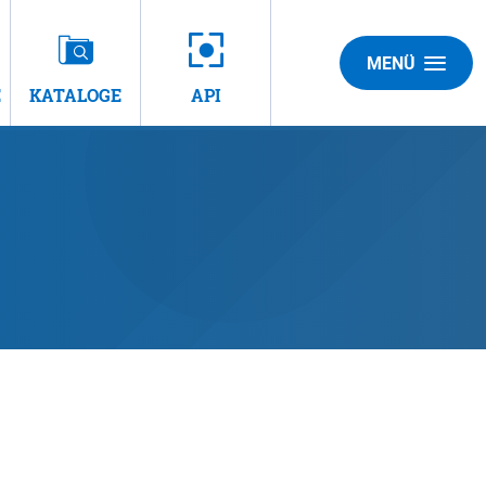
MENÜ
E
KATALOGE
API