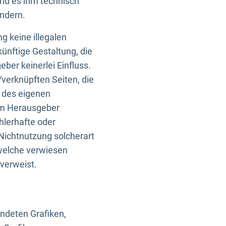
und es ihm technisch
indern.
g keine illegalen
künftige Gestaltung, die
ber keinerlei Einfluss.
n/verknüpften Seiten, die
b des eigenen
om Herausgeber
ehlerhafte oder
Nichtnutzung solcherart
 welche verwiesen
 verweist.
endeten Grafiken,