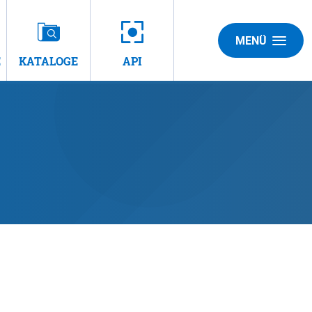
MENÜ
E
KATALOGE
API