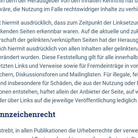
n, in dem der Herausgeber von den Inhalten Kenntnis hat 
re, die Nutzung im Falle rechtswidriger Inhalte zu verh
 hiermit ausdrücklich, dass zum Zeitpunkt der Linksetzun
inkenden Seiten erkennbar waren. Auf die aktuelle und zu
rschaft der gelinkten/verknüpften Seiten hat der Herausge
ich hiermit ausdrücklich von allen Inhalten aller gelinkte
rändert wurden. Diese Feststellung gilt für alle innerhal
tzten Links und Verweise sowie für Fremdeinträge in v
hern, Diskussionsforen und Mailinglisten. Für illegale, f
und insbesondere für Schäden, die aus der Nutzung oder 
nen entstehen, haftet allein der Anbieter der Seite, auf
der über Links auf die jeweilige Veröffentlichung lediglich
ennzeichenrecht
trebt, in allen Publikationen die Urheberrechte der verw