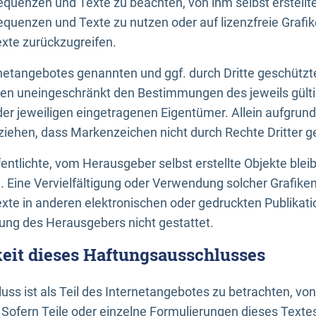
uenzen und Texte zu beachten, von ihm selbst erstellte
uenzen und Texte zu nutzen oder auf lizenzfreie Grafi
xte zurückzugreifen.
ernetangebotes genannten und ggf. durch Dritte geschütz
gen uneingeschränkt den Bestimmungen des jeweils gült
der jeweiligen eingetragenen Eigentümer. Allein aufgru
u ziehen, dass Markenzeichen nicht durch Rechte Dritter g
entlichte, vom Herausgeber selbst erstellte Objekte bleib
. Eine Vervielfältigung oder Verwendung solcher Grafik
te in anderen elektronischen oder gedruckten Publikati
ng des Herausgebers nicht gestattet.
it dieses Haftungsausschlusses
ss ist als Teil des Internetangebotes zu betrachten, vo
 Sofern Teile oder einzelne Formulierungen dieses Texte