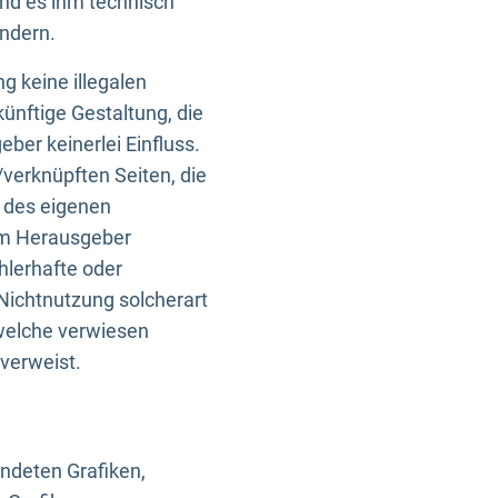
und es ihm technisch
indern.
g keine illegalen
künftige Gestaltung, die
ber keinerlei Einfluss.
n/verknüpften Seiten, die
b des eigenen
om Herausgeber
ehlerhafte oder
Nichtnutzung solcherart
 welche verwiesen
 verweist.
endeten Grafiken,