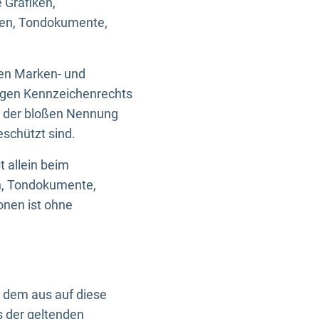
 Grafiken,
ken, Tondokumente,
ten Marken- und
igen Kennzeichenrechts
nd der bloßen Nennung
eschützt sind.
t allein beim
en, Tondokumente,
onen ist ohne
n dem aus auf diese
s der geltenden