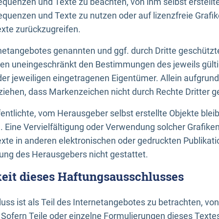
uenzen und Texte zu beachten, von ihm selbst erstellte
uenzen und Texte zu nutzen oder auf lizenzfreie Grafi
xte zurückzugreifen.
ernetangebotes genannten und ggf. durch Dritte geschütz
gen uneingeschränkt den Bestimmungen des jeweils gült
der jeweiligen eingetragenen Eigentümer. Allein aufgru
u ziehen, dass Markenzeichen nicht durch Rechte Dritter g
entlichte, vom Herausgeber selbst erstellte Objekte bleib
. Eine Vervielfältigung oder Verwendung solcher Grafik
te in anderen elektronischen oder gedruckten Publikati
ng des Herausgebers nicht gestattet.
it dieses Haftungsausschlusses
ss ist als Teil des Internetangebotes zu betrachten, vo
 Sofern Teile oder einzelne Formulierungen dieses Texte