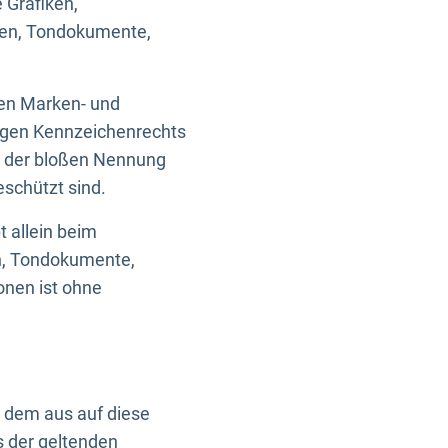
 Grafiken,
ken, Tondokumente,
ten Marken- und
igen Kennzeichenrechts
nd der bloßen Nennung
eschützt sind.
t allein beim
en, Tondokumente,
onen ist ohne
n dem aus auf diese
s der geltenden