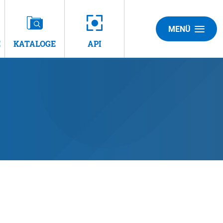
MENÜ
E
KATALOGE
API