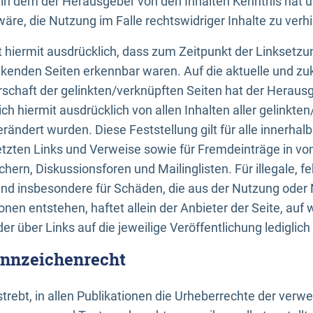
n, in dem der Herausgeber von den Inhalten Kenntnis hat 
re, die Nutzung im Falle rechtswidriger Inhalte zu verh
 hiermit ausdrücklich, dass zum Zeitpunkt der Linksetzun
inkenden Seiten erkennbar waren. Auf die aktuelle und zu
rschaft der gelinkten/verknüpften Seiten hat der Herausge
ich hiermit ausdrücklich von allen Inhalten aller gelinkte
rändert wurden. Diese Feststellung gilt für alle innerhal
tzten Links und Verweise sowie für Fremdeinträge in v
hern, Diskussionsforen und Mailinglisten. Für illegale, f
und insbesondere für Schäden, die aus der Nutzung oder 
nen entstehen, haftet allein der Anbieter der Seite, auf
der über Links auf die jeweilige Veröffentlichung lediglich
ennzeichenrecht
trebt, in allen Publikationen die Urheberrechte der verw