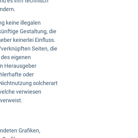
und es ihm technisch
indern.
g keine illegalen
künftige Gestaltung, die
ber keinerlei Einfluss.
n/verknüpften Seiten, die
b des eigenen
om Herausgeber
ehlerhafte oder
Nichtnutzung solcherart
 welche verwiesen
 verweist.
endeten Grafiken,