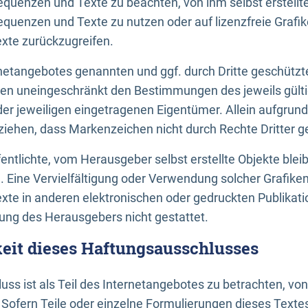
uenzen und Texte zu beachten, von ihm selbst erstellte
uenzen und Texte zu nutzen oder auf lizenzfreie Grafi
xte zurückzugreifen.
ernetangebotes genannten und ggf. durch Dritte geschütz
gen uneingeschränkt den Bestimmungen des jeweils gült
der jeweiligen eingetragenen Eigentümer. Allein aufgru
u ziehen, dass Markenzeichen nicht durch Rechte Dritter g
entlichte, vom Herausgeber selbst erstellte Objekte bleib
. Eine Vervielfältigung oder Verwendung solcher Grafik
te in anderen elektronischen oder gedruckten Publikati
ng des Herausgebers nicht gestattet.
it dieses Haftungsausschlusses
ss ist als Teil des Internetangebotes zu betrachten, vo
 Sofern Teile oder einzelne Formulierungen dieses Texte