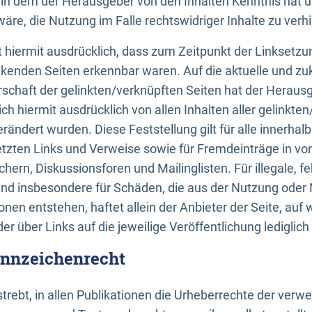
n, in dem der Herausgeber von den Inhalten Kenntnis hat 
re, die Nutzung im Falle rechtswidriger Inhalte zu verh
 hiermit ausdrücklich, dass zum Zeitpunkt der Linksetzun
inkenden Seiten erkennbar waren. Auf die aktuelle und zu
rschaft der gelinkten/verknüpften Seiten hat der Herausge
ich hiermit ausdrücklich von allen Inhalten aller gelinkte
rändert wurden. Diese Feststellung gilt für alle innerhal
tzten Links und Verweise sowie für Fremdeinträge in v
hern, Diskussionsforen und Mailinglisten. Für illegale, f
und insbesondere für Schäden, die aus der Nutzung oder 
nen entstehen, haftet allein der Anbieter der Seite, auf
der über Links auf die jeweilige Veröffentlichung lediglich
ennzeichenrecht
trebt, in allen Publikationen die Urheberrechte der verw