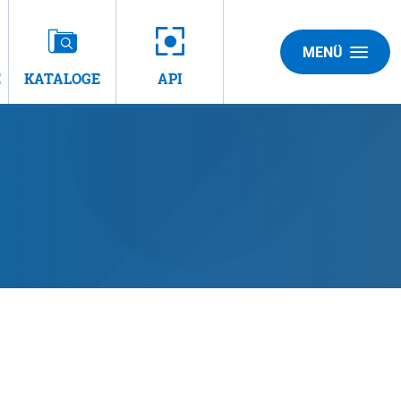
MENÜ
E
KATALOGE
API