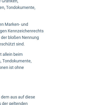
 Grafiken,
ken, Tondokumente,
ten Marken- und
igen Kennzeichenrechts
nd der bloßen Nennung
eschützt sind.
t allein beim
en, Tondokumente,
onen ist ohne
n dem aus auf diese
s der geltenden