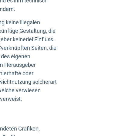
und es ihm technisch
indern.
g keine illegalen
künftige Gestaltung, die
ber keinerlei Einfluss.
n/verknüpften Seiten, die
b des eigenen
om Herausgeber
ehlerhafte oder
Nichtnutzung solcherart
 welche verwiesen
 verweist.
endeten Grafiken,