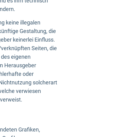
und es ihm technisch
indern.
g keine illegalen
künftige Gestaltung, die
ber keinerlei Einfluss.
n/verknüpften Seiten, die
b des eigenen
om Herausgeber
ehlerhafte oder
Nichtnutzung solcherart
 welche verwiesen
 verweist.
endeten Grafiken,