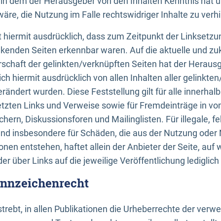
n, in dem der Herausgeber von den Inhalten Kenntnis hat 
re, die Nutzung im Falle rechtswidriger Inhalte zu verh
 hiermit ausdrücklich, dass zum Zeitpunkt der Linksetzun
inkenden Seiten erkennbar waren. Auf die aktuelle und zu
rschaft der gelinkten/verknüpften Seiten hat der Herausge
ich hiermit ausdrücklich von allen Inhalten aller gelinkte
rändert wurden. Diese Feststellung gilt für alle innerhal
tzten Links und Verweise sowie für Fremdeinträge in v
hern, Diskussionsforen und Mailinglisten. Für illegale, f
und insbesondere für Schäden, die aus der Nutzung oder 
nen entstehen, haftet allein der Anbieter der Seite, auf
der über Links auf die jeweilige Veröffentlichung lediglich
ennzeichenrecht
trebt, in allen Publikationen die Urheberrechte der verw