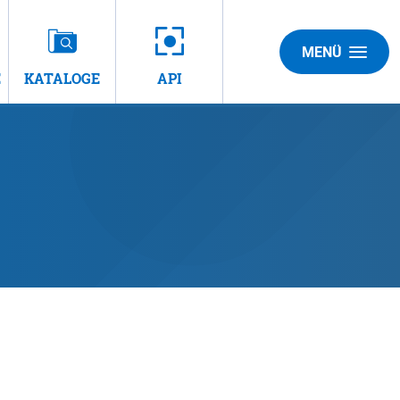
MENÜ
E
KATALOGE
API