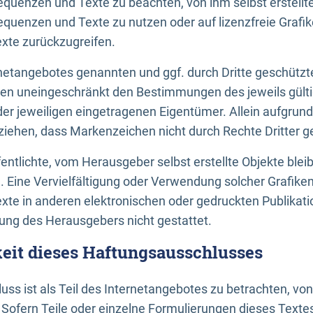
uenzen und Texte zu beachten, von ihm selbst erstellte
uenzen und Texte zu nutzen oder auf lizenzfreie Grafi
xte zurückzugreifen.
ernetangebotes genannten und ggf. durch Dritte geschütz
gen uneingeschränkt den Bestimmungen des jeweils gült
der jeweiligen eingetragenen Eigentümer. Allein aufgru
u ziehen, dass Markenzeichen nicht durch Rechte Dritter g
entlichte, vom Herausgeber selbst erstellte Objekte bleib
. Eine Vervielfältigung oder Verwendung solcher Grafik
te in anderen elektronischen oder gedruckten Publikati
ng des Herausgebers nicht gestattet.
it dieses Haftungsausschlusses
ss ist als Teil des Internetangebotes zu betrachten, vo
 Sofern Teile oder einzelne Formulierungen dieses Texte