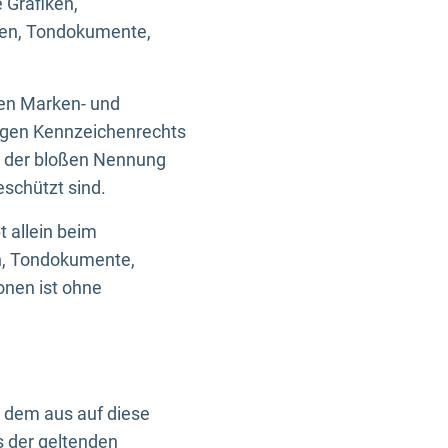
 Grafiken,
ken, Tondokumente,
ten Marken- und
igen Kennzeichenrechts
nd der bloßen Nennung
eschützt sind.
t allein beim
en, Tondokumente,
onen ist ohne
n dem aus auf diese
s der geltenden