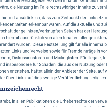
n, in dem der Herausgeber von den Inhalten Kenntnis hat 
re, die Nutzung im Falle rechtswidriger Inhalte zu verh
 hiermit ausdrücklich, dass zum Zeitpunkt der Linksetzun
inkenden Seiten erkennbar waren. Auf die aktuelle und zu
rschaft der gelinkten/verknüpften Seiten hat der Herausge
ich hiermit ausdrücklich von allen Inhalten aller gelinkte
rändert wurden. Diese Feststellung gilt für alle innerhal
tzten Links und Verweise sowie für Fremdeinträge in v
hern, Diskussionsforen und Mailinglisten. Für illegale, f
und insbesondere für Schäden, die aus der Nutzung oder 
nen entstehen, haftet allein der Anbieter der Seite, auf
der über Links auf die jeweilige Veröffentlichung lediglich
ennzeichenrecht
trebt, in allen Publikationen die Urheberrechte der verw