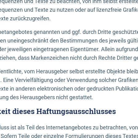
uenzen und Texte zu beachten, von ihm selbst erstellte
uenzen und Texte zu nutzen oder auf lizenzfreie Grafi
xte zurückzugreifen.
ernetangebotes genannten und ggf. durch Dritte geschütz
gen uneingeschränkt den Bestimmungen des jeweils gült
der jeweiligen eingetragenen Eigentümer. Allein aufgru
u ziehen, dass Markenzeichen nicht durch Rechte Dritter g
entlichte, vom Herausgeber selbst erstellte Objekte bleib
. Eine Vervielfältigung oder Verwendung solcher Grafik
te in anderen elektronischen oder gedruckten Publikati
ng des Herausgebers nicht gestattet.
it dieses Haftungsausschlusses
ss ist als Teil des Internetangebotes zu betrachten, vo
 Sofern Teile oder einzelne Formulierungen dieses Texte