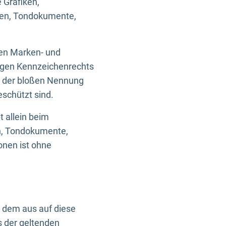
 Grafiken,
ken, Tondokumente,
ten Marken- und
igen Kennzeichenrechts
nd der bloßen Nennung
eschützt sind.
t allein beim
en, Tondokumente,
onen ist ohne
n dem aus auf diese
s der geltenden