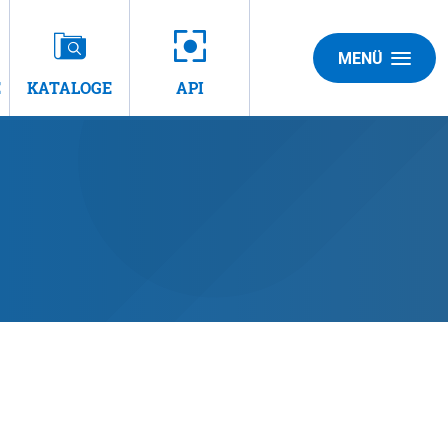
MENÜ
E
KATALOGE
API