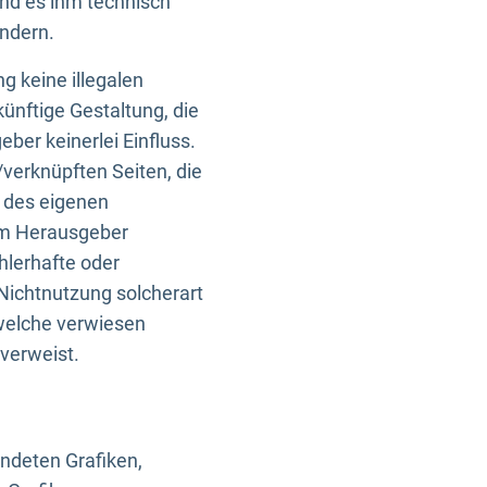
und es ihm technisch
indern.
g keine illegalen
künftige Gestaltung, die
ber keinerlei Einfluss.
n/verknüpften Seiten, die
b des eigenen
om Herausgeber
ehlerhafte oder
Nichtnutzung solcherart
 welche verwiesen
 verweist.
endeten Grafiken,