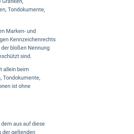
 Grafiken,
ken, Tondokumente,
ten Marken- und
igen Kennzeichenrechts
nd der bloßen Nennung
eschützt sind.
t allein beim
en, Tondokumente,
onen ist ohne
n dem aus auf diese
s der geltenden