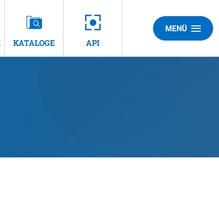
MENÜ
E
KATALOGE
API