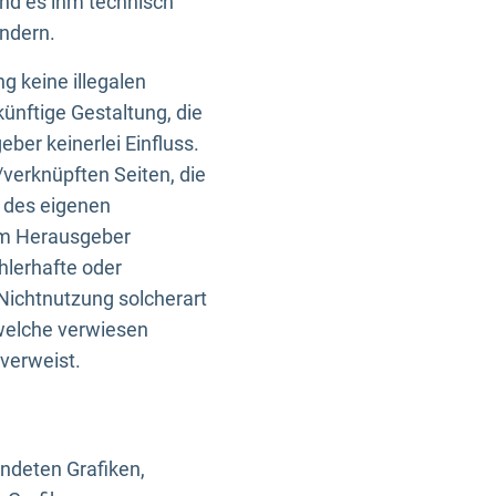
und es ihm technisch
indern.
g keine illegalen
künftige Gestaltung, die
ber keinerlei Einfluss.
n/verknüpften Seiten, die
b des eigenen
om Herausgeber
ehlerhafte oder
Nichtnutzung solcherart
 welche verwiesen
 verweist.
endeten Grafiken,