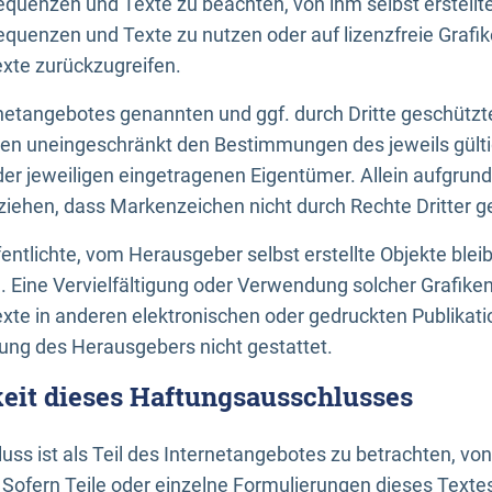
uenzen und Texte zu beachten, von ihm selbst erstellte
uenzen und Texte zu nutzen oder auf lizenzfreie Grafi
xte zurückzugreifen.
ernetangebotes genannten und ggf. durch Dritte geschütz
gen uneingeschränkt den Bestimmungen des jeweils gült
der jeweiligen eingetragenen Eigentümer. Allein aufgru
u ziehen, dass Markenzeichen nicht durch Rechte Dritter g
entlichte, vom Herausgeber selbst erstellte Objekte bleib
. Eine Vervielfältigung oder Verwendung solcher Grafik
te in anderen elektronischen oder gedruckten Publikati
ng des Herausgebers nicht gestattet.
it dieses Haftungsausschlusses
ss ist als Teil des Internetangebotes zu betrachten, vo
 Sofern Teile oder einzelne Formulierungen dieses Texte