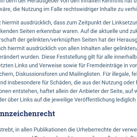
n, in dem der Herausgeber von den Inhalten Kenntnis hat 
re, die Nutzung im Falle rechtswidriger Inhalte zu verh
 hiermit ausdrücklich, dass zum Zeitpunkt der Linksetzun
inkenden Seiten erkennbar waren. Auf die aktuelle und zu
rschaft der gelinkten/verknüpften Seiten hat der Herausge
ich hiermit ausdrücklich von allen Inhalten aller gelinkte
rändert wurden. Diese Feststellung gilt für alle innerhal
tzten Links und Verweise sowie für Fremdeinträge in v
hern, Diskussionsforen und Mailinglisten. Für illegale, f
und insbesondere für Schäden, die aus der Nutzung oder 
nen entstehen, haftet allein der Anbieter der Seite, auf
der über Links auf die jeweilige Veröffentlichung lediglich
ennzeichenrecht
trebt, in allen Publikationen die Urheberrechte der verw