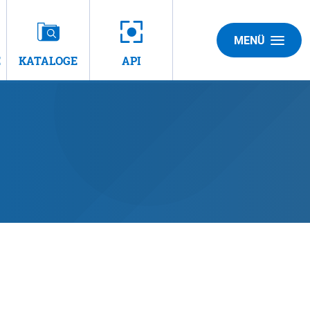
MENÜ
E
KATALOGE
API