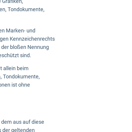
 Grafiken,
ken, Tondokumente,
ten Marken- und
igen Kennzeichenrechts
nd der bloßen Nennung
eschützt sind.
t allein beim
en, Tondokumente,
onen ist ohne
n dem aus auf diese
s der geltenden