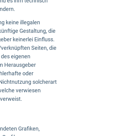
und es ihm technisch
indern.
g keine illegalen
künftige Gestaltung, die
ber keinerlei Einfluss.
n/verknüpften Seiten, die
b des eigenen
om Herausgeber
ehlerhafte oder
Nichtnutzung solcherart
 welche verwiesen
 verweist.
endeten Grafiken,