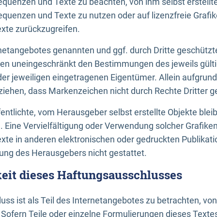
uenzen und Texte zu beachten, von ihm selbst erstellte
uenzen und Texte zu nutzen oder auf lizenzfreie Grafi
xte zurückzugreifen.
ernetangebotes genannten und ggf. durch Dritte geschütz
gen uneingeschränkt den Bestimmungen des jeweils gült
der jeweiligen eingetragenen Eigentümer. Allein aufgru
u ziehen, dass Markenzeichen nicht durch Rechte Dritter g
entlichte, vom Herausgeber selbst erstellte Objekte bleib
. Eine Vervielfältigung oder Verwendung solcher Grafik
te in anderen elektronischen oder gedruckten Publikati
ng des Herausgebers nicht gestattet.
it dieses Haftungsausschlusses
ss ist als Teil des Internetangebotes zu betrachten, vo
 Sofern Teile oder einzelne Formulierungen dieses Texte