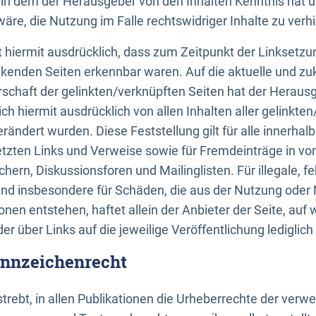
n, in dem der Herausgeber von den Inhalten Kenntnis hat 
re, die Nutzung im Falle rechtswidriger Inhalte zu verh
 hiermit ausdrücklich, dass zum Zeitpunkt der Linksetzun
inkenden Seiten erkennbar waren. Auf die aktuelle und zu
rschaft der gelinkten/verknüpften Seiten hat der Herausge
ich hiermit ausdrücklich von allen Inhalten aller gelinkte
rändert wurden. Diese Feststellung gilt für alle innerhal
tzten Links und Verweise sowie für Fremdeinträge in v
hern, Diskussionsforen und Mailinglisten. Für illegale, f
und insbesondere für Schäden, die aus der Nutzung oder 
nen entstehen, haftet allein der Anbieter der Seite, auf
der über Links auf die jeweilige Veröffentlichung lediglich
ennzeichenrecht
trebt, in allen Publikationen die Urheberrechte der verw