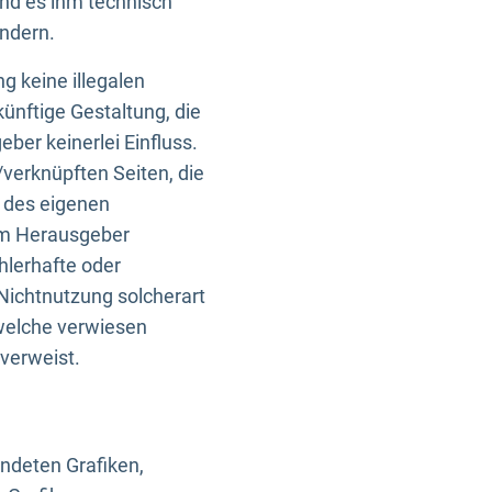
und es ihm technisch
indern.
g keine illegalen
künftige Gestaltung, die
ber keinerlei Einfluss.
n/verknüpften Seiten, die
b des eigenen
om Herausgeber
ehlerhafte oder
Nichtnutzung solcherart
 welche verwiesen
 verweist.
endeten Grafiken,