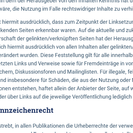
n, in dem der Herausgeber von den Inhalten Kenntnis hat 
re, die Nutzung im Falle rechtswidriger Inhalte zu verh
 hiermit ausdrücklich, dass zum Zeitpunkt der Linksetzun
inkenden Seiten erkennbar waren. Auf die aktuelle und zu
rschaft der gelinkten/verknüpften Seiten hat der Herausge
ich hiermit ausdrücklich von allen Inhalten aller gelinkte
rändert wurden. Diese Feststellung gilt für alle innerhal
tzten Links und Verweise sowie für Fremdeinträge in v
hern, Diskussionsforen und Mailinglisten. Für illegale, f
und insbesondere für Schäden, die aus der Nutzung oder 
nen entstehen, haftet allein der Anbieter der Seite, auf
der über Links auf die jeweilige Veröffentlichung lediglich
ennzeichenrecht
trebt, in allen Publikationen die Urheberrechte der verw