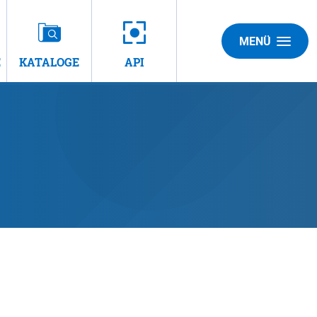
MENÜ
E
KATALOGE
API