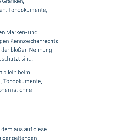
 Grafiken,
ken, Tondokumente,
ten Marken- und
igen Kennzeichenrechts
nd der bloßen Nennung
eschützt sind.
t allein beim
en, Tondokumente,
onen ist ohne
n dem aus auf diese
s der geltenden