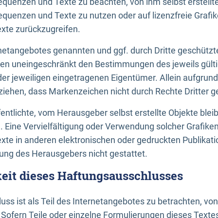
uenzen und Texte zu beachten, von ihm selbst erstellte
uenzen und Texte zu nutzen oder auf lizenzfreie Grafi
xte zurückzugreifen.
ernetangebotes genannten und ggf. durch Dritte geschütz
gen uneingeschränkt den Bestimmungen des jeweils gült
der jeweiligen eingetragenen Eigentümer. Allein aufgru
u ziehen, dass Markenzeichen nicht durch Rechte Dritter g
entlichte, vom Herausgeber selbst erstellte Objekte bleib
. Eine Vervielfältigung oder Verwendung solcher Grafik
te in anderen elektronischen oder gedruckten Publikati
ng des Herausgebers nicht gestattet.
it dieses Haftungsausschlusses
ss ist als Teil des Internetangebotes zu betrachten, vo
 Sofern Teile oder einzelne Formulierungen dieses Texte