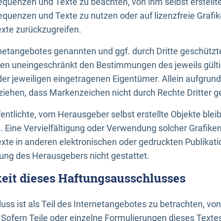
uenzen und Texte zu beachten, von ihm selbst erstellte
uenzen und Texte zu nutzen oder auf lizenzfreie Grafi
xte zurückzugreifen.
ernetangebotes genannten und ggf. durch Dritte geschütz
gen uneingeschränkt den Bestimmungen des jeweils gült
der jeweiligen eingetragenen Eigentümer. Allein aufgru
u ziehen, dass Markenzeichen nicht durch Rechte Dritter g
entlichte, vom Herausgeber selbst erstellte Objekte bleib
. Eine Vervielfältigung oder Verwendung solcher Grafik
te in anderen elektronischen oder gedruckten Publikati
ng des Herausgebers nicht gestattet.
it dieses Haftungsausschlusses
ss ist als Teil des Internetangebotes zu betrachten, vo
 Sofern Teile oder einzelne Formulierungen dieses Texte