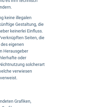
und es ihm technisch
indern.
g keine illegalen
künftige Gestaltung, die
ber keinerlei Einfluss.
n/verknüpften Seiten, die
b des eigenen
om Herausgeber
ehlerhafte oder
Nichtnutzung solcherart
 welche verwiesen
 verweist.
endeten Grafiken,