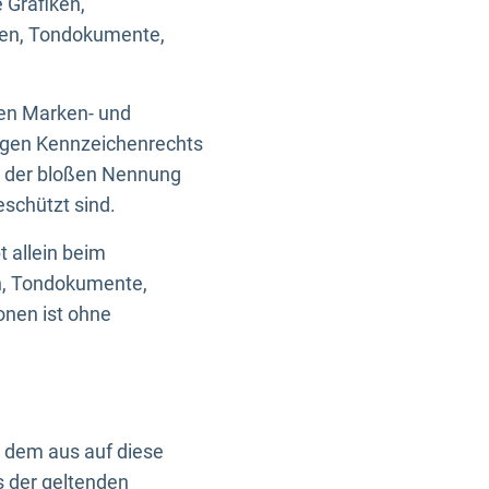
 Grafiken,
ken, Tondokumente,
ten Marken- und
igen Kennzeichenrechts
nd der bloßen Nennung
eschützt sind.
t allein beim
en, Tondokumente,
onen ist ohne
n dem aus auf diese
s der geltenden