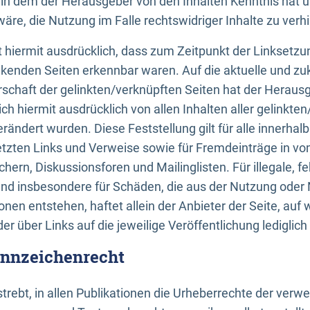
n, in dem der Herausgeber von den Inhalten Kenntnis hat 
re, die Nutzung im Falle rechtswidriger Inhalte zu verh
 hiermit ausdrücklich, dass zum Zeitpunkt der Linksetzun
inkenden Seiten erkennbar waren. Auf die aktuelle und zu
rschaft der gelinkten/verknüpften Seiten hat der Herausge
ich hiermit ausdrücklich von allen Inhalten aller gelinkte
rändert wurden. Diese Feststellung gilt für alle innerhal
tzten Links und Verweise sowie für Fremdeinträge in v
hern, Diskussionsforen und Mailinglisten. Für illegale, f
und insbesondere für Schäden, die aus der Nutzung oder 
nen entstehen, haftet allein der Anbieter der Seite, auf
der über Links auf die jeweilige Veröffentlichung lediglich
ennzeichenrecht
trebt, in allen Publikationen die Urheberrechte der verw