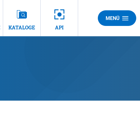
MENÜ
E
KATALOGE
API