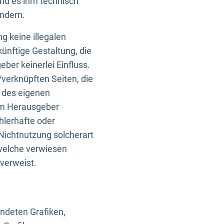
und es ihm technisch
indern.
g keine illegalen
künftige Gestaltung, die
ber keinerlei Einfluss.
n/verknüpften Seiten, die
b des eigenen
om Herausgeber
ehlerhafte oder
Nichtnutzung solcherart
 welche verwiesen
 verweist.
endeten Grafiken,