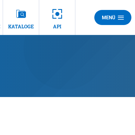
MENÜ
E
KATALOGE
API