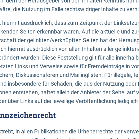
n, in dem der Herausgeber von den Inhalten Kenntnis hat 
re, die Nutzung im Falle rechtswidriger Inhalte zu verh
 hiermit ausdrücklich, dass zum Zeitpunkt der Linksetzun
inkenden Seiten erkennbar waren. Auf die aktuelle und zu
rschaft der gelinkten/verknüpften Seiten hat der Herausge
ich hiermit ausdrücklich von allen Inhalten aller gelinkte
rändert wurden. Diese Feststellung gilt für alle innerhal
tzten Links und Verweise sowie für Fremdeinträge in v
hern, Diskussionsforen und Mailinglisten. Für illegale, f
und insbesondere für Schäden, die aus der Nutzung oder 
nen entstehen, haftet allein der Anbieter der Seite, auf
der über Links auf die jeweilige Veröffentlichung lediglich
ennzeichenrecht
trebt, in allen Publikationen die Urheberrechte der verw