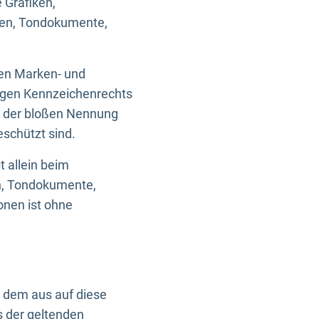
 Grafiken,
ken, Tondokumente,
ten Marken- und
igen Kennzeichenrechts
nd der bloßen Nennung
eschützt sind.
t allein beim
en, Tondokumente,
onen ist ohne
n dem aus auf diese
s der geltenden