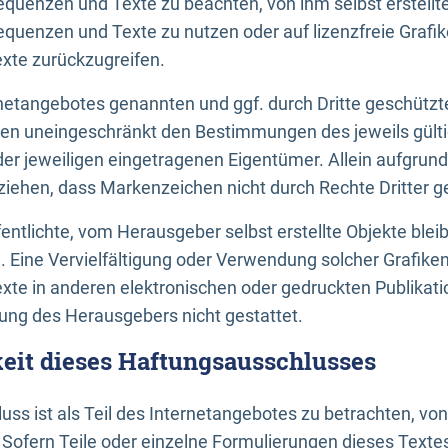
uenzen und Texte zu beachten, von ihm selbst erstellte
uenzen und Texte zu nutzen oder auf lizenzfreie Grafi
xte zurückzugreifen.
ernetangebotes genannten und ggf. durch Dritte geschütz
gen uneingeschränkt den Bestimmungen des jeweils gült
der jeweiligen eingetragenen Eigentümer. Allein aufgru
u ziehen, dass Markenzeichen nicht durch Rechte Dritter g
entlichte, vom Herausgeber selbst erstellte Objekte bleib
. Eine Vervielfältigung oder Verwendung solcher Grafik
te in anderen elektronischen oder gedruckten Publikati
ng des Herausgebers nicht gestattet.
it dieses Haftungsausschlusses
ss ist als Teil des Internetangebotes zu betrachten, vo
 Sofern Teile oder einzelne Formulierungen dieses Texte