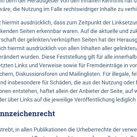
n, in dem der Herausgeber von den Inhalten Kenntnis hat 
re, die Nutzung im Falle rechtswidriger Inhalte zu verh
 hiermit ausdrücklich, dass zum Zeitpunkt der Linksetzun
inkenden Seiten erkennbar waren. Auf die aktuelle und zu
rschaft der gelinkten/verknüpften Seiten hat der Herausge
ich hiermit ausdrücklich von allen Inhalten aller gelinkte
rändert wurden. Diese Feststellung gilt für alle innerhal
tzten Links und Verweise sowie für Fremdeinträge in v
hern, Diskussionsforen und Mailinglisten. Für illegale, f
und insbesondere für Schäden, die aus der Nutzung oder 
nen entstehen, haftet allein der Anbieter der Seite, auf
der über Links auf die jeweilige Veröffentlichung lediglich
ennzeichenrecht
trebt, in allen Publikationen die Urheberrechte der verw