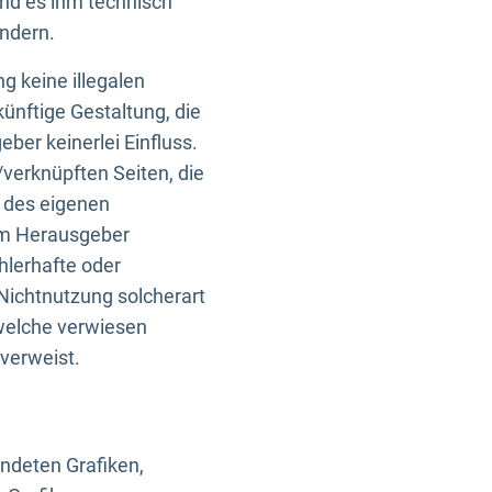
und es ihm technisch
indern.
g keine illegalen
künftige Gestaltung, die
ber keinerlei Einfluss.
n/verknüpften Seiten, die
b des eigenen
om Herausgeber
ehlerhafte oder
Nichtnutzung solcherart
 welche verwiesen
 verweist.
endeten Grafiken,