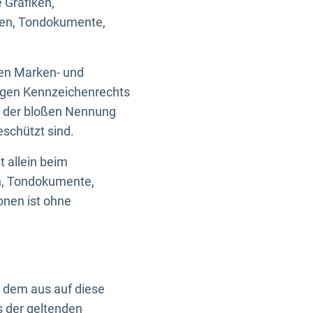
 Grafiken,
ken, Tondokumente,
ten Marken- und
igen Kennzeichenrechts
nd der bloßen Nennung
eschützt sind.
t allein beim
en, Tondokumente,
onen ist ohne
n dem aus auf diese
s der geltenden