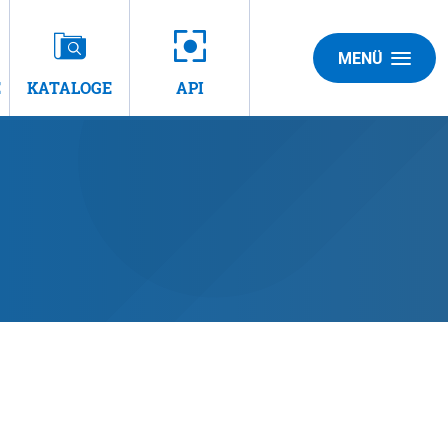
MENÜ
E
KATALOGE
API