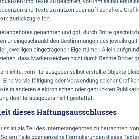
uenzen und Texte zu beachten, von ihm selbst erstellte
uenzen und Texte zu nutzen oder auf lizenzfreie Grafi
xte zurückzugreifen.
ernetangebotes genannten und ggf. durch Dritte geschütz
gen uneingeschränkt den Bestimmungen des jeweils gült
der jeweiligen eingetragenen Eigentümer. Allein aufgru
u ziehen, dass Markenzeichen nicht durch Rechte Dritter g
entlichte, vom Herausgeber selbst erstellte Objekte bleib
. Eine Vervielfältigung oder Verwendung solcher Grafik
te in anderen elektronischen oder gedruckten Publikati
ng des Herausgebers nicht gestattet.
it dieses Haftungsausschlusses
ss ist als Teil des Internetangebotes zu betrachten, vo
 Sofern Teile oder einzelne Formulierungen dieses Texte