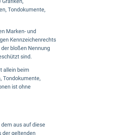
 Grafiken,
ken, Tondokumente,
ten Marken- und
igen Kennzeichenrechts
nd der bloßen Nennung
eschützt sind.
t allein beim
en, Tondokumente,
onen ist ohne
n dem aus auf diese
s der geltenden