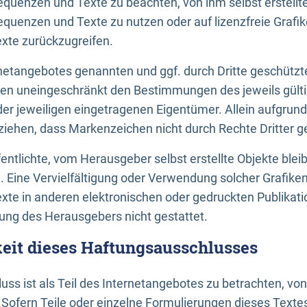
uenzen und Texte zu beachten, von ihm selbst erstellte
uenzen und Texte zu nutzen oder auf lizenzfreie Grafi
xte zurückzugreifen.
ernetangebotes genannten und ggf. durch Dritte geschütz
gen uneingeschränkt den Bestimmungen des jeweils gült
der jeweiligen eingetragenen Eigentümer. Allein aufgru
u ziehen, dass Markenzeichen nicht durch Rechte Dritter g
entlichte, vom Herausgeber selbst erstellte Objekte bleib
. Eine Vervielfältigung oder Verwendung solcher Grafik
te in anderen elektronischen oder gedruckten Publikati
ng des Herausgebers nicht gestattet.
it dieses Haftungsausschlusses
ss ist als Teil des Internetangebotes zu betrachten, vo
 Sofern Teile oder einzelne Formulierungen dieses Texte