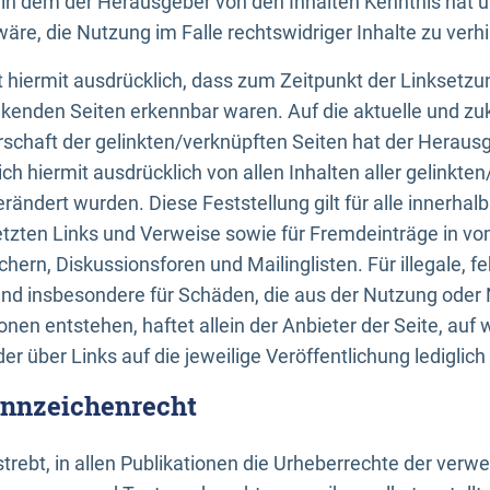
n, in dem der Herausgeber von den Inhalten Kenntnis hat 
re, die Nutzung im Falle rechtswidriger Inhalte zu verh
 hiermit ausdrücklich, dass zum Zeitpunkt der Linksetzun
inkenden Seiten erkennbar waren. Auf die aktuelle und zu
rschaft der gelinkten/verknüpften Seiten hat der Herausge
ich hiermit ausdrücklich von allen Inhalten aller gelinkte
rändert wurden. Diese Feststellung gilt für alle innerhal
tzten Links und Verweise sowie für Fremdeinträge in v
hern, Diskussionsforen und Mailinglisten. Für illegale, f
und insbesondere für Schäden, die aus der Nutzung oder 
nen entstehen, haftet allein der Anbieter der Seite, auf
der über Links auf die jeweilige Veröffentlichung lediglich
ennzeichenrecht
trebt, in allen Publikationen die Urheberrechte der verw