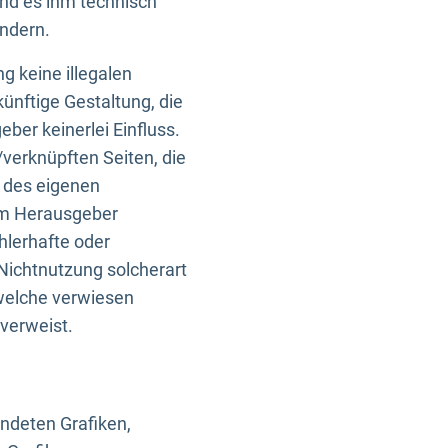
und es ihm technisch
indern.
g keine illegalen
künftige Gestaltung, die
ber keinerlei Einfluss.
n/verknüpften Seiten, die
b des eigenen
om Herausgeber
ehlerhafte oder
Nichtnutzung solcherart
 welche verwiesen
 verweist.
endeten Grafiken,