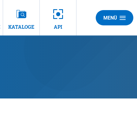
MENÜ
E
KATALOGE
API